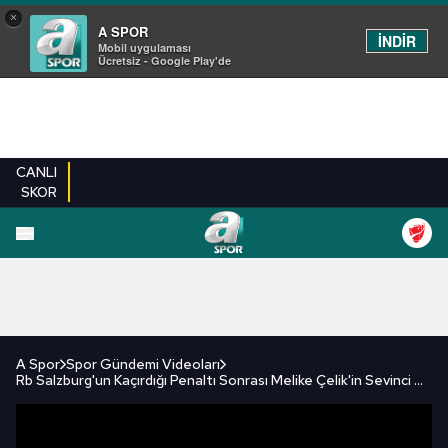
×
A SPOR
İNDİR
Mobil uygulaması
Ücretsiz - Google Play'de
CANLI
SKOR
FUTBOL
BASKETBOL
VOLEYBOL
MILLI TAKIM
PROGRAMLAR
DIĞE
A Spor
Spor Gündemi Videoları
Rb Salzburg'un Kaçırdığı Penaltı Sonrası Melike Çelik'in Sevinci 😊 / A Spor / Spor Gündemi