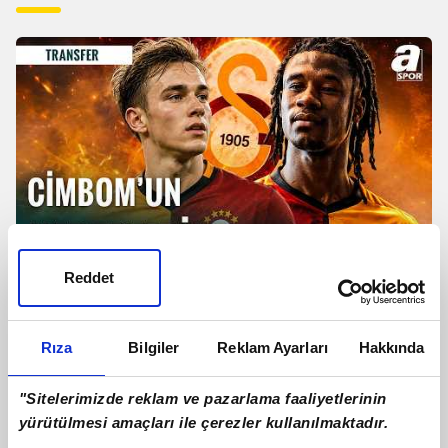
Reddet
TRANSFER | Galatasaray'dan
Camavinga Ve Sergey Batrakov
Hamlesi!
Rıza
Bilgiler
Reklam Ayarları
Hakkında
"Sitelerimizde reklam ve pazarlama faaliyetlerinin
yürütülmesi amaçları ile çerezler kullanılmaktadır.