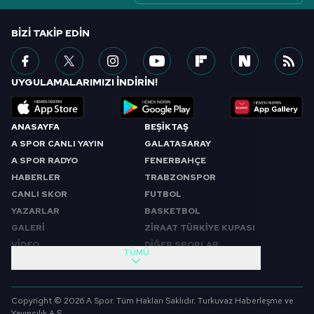
BIZI TAKIP EDIN
UYGULAMALARIMIZI İNDİRİN!
ANASAYFA
BEŞİKTAŞ
A SPOR CANLI YAYIN
GALATASARAY
A SPOR RADYO
FENERBAHÇE
HABERLER
TRABZONSPOR
CANLI SKOR
FUTBOL
YAZARLAR
BASKETBOL
GALERİ
ZİRAAT TÜRKİYE KUPASI
VİDEO
DİĞER SPORLAR
TÜMÜ
PROGRAMLAR
VIDEO
SABAH SPORU
FUTBOL
Copyright © 2026 A Spor. Tüm Hakları Saklıdır. Turkuvaz Haberleşme ve
SPOR GÜNDEMİ
BASKETBOL
Yayıncılık A.Ş.