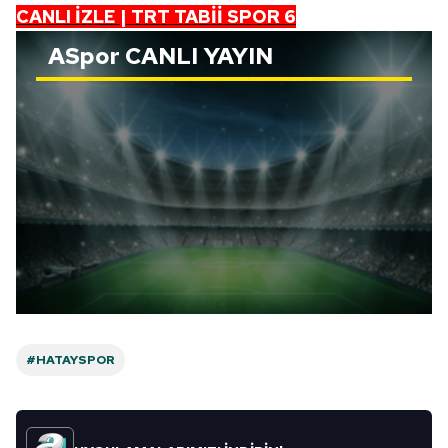
CANLI İZLE | TRT TABİİ SPOR 6
için Ayarlar butonuna tıklayabilir,
Çerez Bilgilendirme
Metnimizi
ziyaret edebilirsiniz.
ASpor
CANLI YAYIN
6698 sayılı Kişisel Verilerin Korunması Kanunu uyarınca
hazırlanmış Aydınlatma Metnimizi okumak ve sitemizde
ilgili mevzuata uygun olarak kullanılan çerezlerle ilgili bilgi
almak için lütfen
tıklayınız
.
#HATAYSPOR