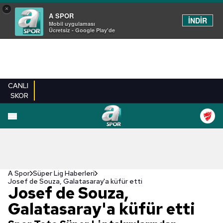
×
A SPOR
İNDİR
Mobil uygulaması
Ücretsiz - Google Play'de
CANLI
SKOR
A Spor
Süper Lig Haberleri
Josef de Souza, Galatasaray'a küfür etti
Josef de Souza,
Galatasaray'a küfür etti