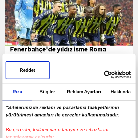
Fenerbahçe'de yıldız isme Roma
kancası!
Reddet
Rıza
Bilgiler
Reklam Ayarları
Hakkında
"Sitelerimizde reklam ve pazarlama faaliyetlerinin
yürütülmesi amaçları ile çerezler kullanılmaktadır.
Bu çerezler, kullanıcıların tarayıcı ve cihazlarını
tanımlayarak çalışırlar.