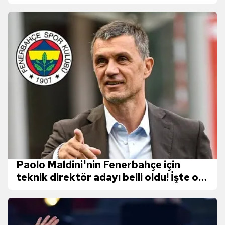
Paolo Maldini'nin Fenerbahçe için
teknik direktör adayı belli oldu! İşte o
isim