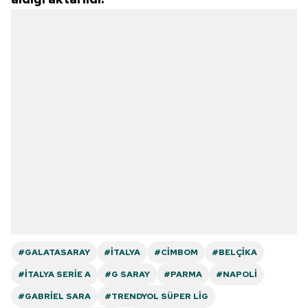
#GALATASARAY
#İTALYA
#CIMBOM
#BELÇIKA
#İTALYA SERIE A
#G SARAY
#PARMA
#NAPOLI
#GABRIEL SARA
#TRENDYOL SÜPER LIG