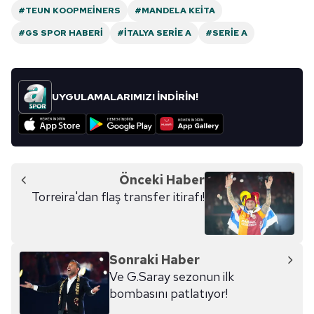
#TEUN KOOPMEINERS
#MANDELA KEITA
#GS SPOR HABERI
#İTALYA SERIE A
#SERIE A
UYGULAMALARIMIZI İNDİRİN!
Önceki Haber
Torreira'dan flaş transfer itirafı!
Sonraki Haber
Ve G.Saray sezonun ilk
bombasını patlatıyor!