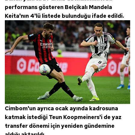
performans gösteren Belçikalı Mandela
Keita'nın 4'lü listede bulunduğu ifade edildi.
Cimbom'un ayrıca ocak ayında kadrosuna
katmak istediği Teun Koopmeiners'i de yaz
transfer dönemi için yeniden gündemine
aldığı aktarıldı.