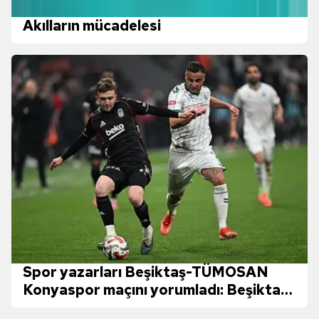
Akılların mücadelesi
Spor yazarları Beşiktaş-TÜMOSAN
Konyaspor maçını yorumladı: Beşiktaş'ı
terk edin!