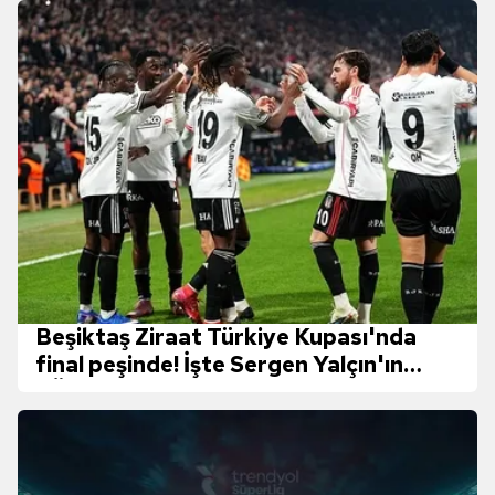
Beşiktaş Ziraat Türkiye Kupası'nda
final peşinde! İşte Sergen Yalçın'ın
TÜMOSAN Konyaspor maçı 11'i