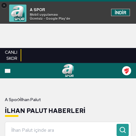
×
A SPOR
İNDİR
Mobil uygulaması
Ücretsiz - Google Play'de
CANLI
SKOR
A Spor
İlhan Palut
İLHAN PALUT HABERLERI