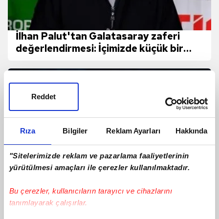
İlhan Palut'tan Galatasaray zaferi
değerlendirmesi: İçimizde küçük bir
huzur ve mutluluk var
Reddet
Rıza
Bilgiler
Reklam Ayarları
Hakkında
"Sitelerimizde reklam ve pazarlama faaliyetlerinin
yürütülmesi amaçları ile çerezler kullanılmaktadır.
Bu çerezler, kullanıcıların tarayıcı ve cihazlarını
tanımlayarak çalışırlar.
Tümosan Konyaspor-Göztepe| CANLI