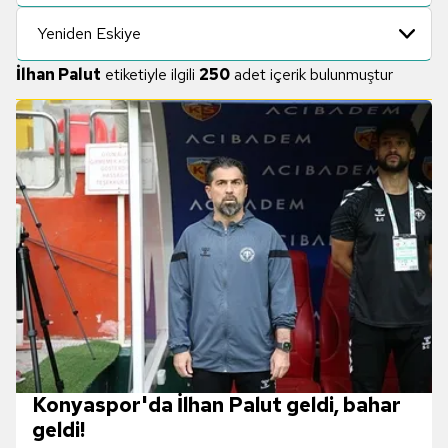
Yeniden Eskiye
İlhan Palut
etiketiyle ilgili
250
adet içerik bulunmuştur
Konyaspor'da İlhan Palut geldi, bahar
geldi!