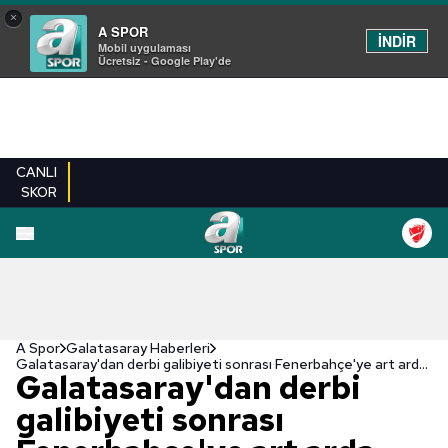
×
A SPOR
İNDİR
Mobil uygulaması
Ücretsiz - Google Play'de
CANLI
SKOR
A Spor
Galatasaray Haberleri
Galatasaray'dan derbi galibiyeti sonrası Fenerbahçe'ye art arda göndermeler!
Galatasaray'dan derbi
galibiyeti sonrası