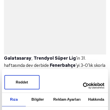
Galatasaray
,
Trendyol Süper Lig
'in 31.
haftasında dev derbide
Fenerbahçe
'yi 3-0'lık skorla
mağlup etti.
Reddet
RAMS Park'ta oynanan kritik mücadelenin ardından
sarı-kırmızılılardan sosyal medya hesabından arka
Rıza
Bilgiler
Reklam Ayarları
Hakkında
arkaya paylaşımlar yaptı.