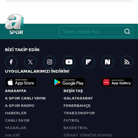
BIZI TAKIP EDIN
UYGULAMALARIMIZI İNDİRİN!
ANASAYFA
BEŞİKTAŞ
A SPOR CANLI YAYIN
GALATASARAY
A SPOR RADYO
FENERBAHÇE
HABERLER
TRABZONSPOR
CANLI SKOR
FUTBOL
YAZARLAR
BASKETBOL
GALERİ
ZİRAAT TÜRKİYE KUPASI