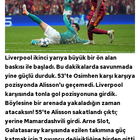
Liverpool ikinci yarıya büyük bir ön alan
baskısı ile başladı. Bu dakikalarda savunmada
yine güçlü durduk. 53'te Osimhen karşı karşıya
pozisyonda Alisson'u geçemedi. Liverpool
karşısında tonla gol pozisyonuna girdik.
Böylesine bir arenada yakaladığın zaman
atacaksın! 55'te Alisson sakatlandı çıktı;
yerine Mamardashvili girdi. Arne Slot,
Galatasaray karşısında ezilen takımına güç
katmak için 3 oyuncu değişikliğine birden gitti