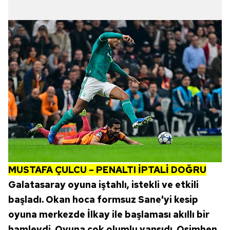
MUSTAFA ÇULCU – PENALTI İPTALİ DOĞRU
Galatasaray oyuna iştahlı, istekli ve etkili
başladı. Okan hoca formsuz Sane'yi kesip
oyuna merkezde İlkay ile başlaması akıllı bir
hamleydi. Oyuna çok olumlu yansıdı. Osimhen