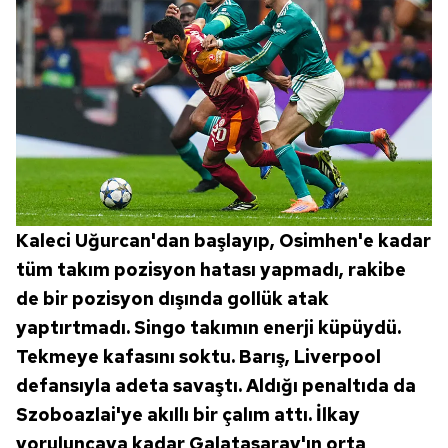
Kaleci Uğurcan'dan başlayıp, Osimhen'e kadar
tüm takım pozisyon hatası yapmadı, rakibe
de bir pozisyon dışında gollük atak
yaptırtmadı. Singo takımın enerji küpüydü.
Tekmeye kafasını soktu. Barış, Liverpool
defansıyla adeta savaştı. Aldığı penaltıda da
Szoboazlai'ye akıllı bir çalım attı. İlkay
yoruluncaya kadar Galatasaray'ın orta