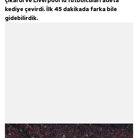
çıkardı ve Liverpool'lu futbolcuları adeta
kediye çevirdi. İlk 45 dakikada farka bile
gidebilirdik.