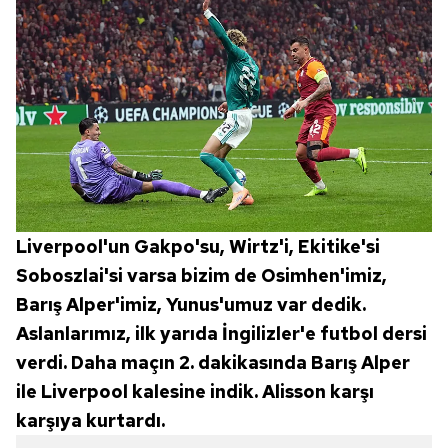
Liverpool'un Gakpo'su, Wirtz'i, Ekitike'si
Soboszlai'si varsa bizim de Osimhen'imiz,
Barış Alper'imiz, Yunus'umuz var dedik.
Aslanlarımız, ilk yarıda İngilizler'e futbol dersi
verdi. Daha maçın 2. dakikasında Barış Alper
ile Liverpool kalesine indik. Alisson karşı
karşıya kurtardı.