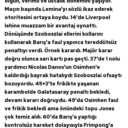
olgun, verimli ve ustalık dönemini yaşıyor.
Maçın başında Lemina'yı sözlü ikaz ederek
otoritesini ortaya koydu. 14'de Liverpool
lehine muazzam bir avantaj oynattı.
Dönüşünde Szoboszlai ellerini kollarını
kullanarak Barış'a faul yapınca tereddütsüz
penaltıyı verdi. Örnek karardı. Majör karar
doğru olunca sarı kartı pas geçti. 37'de 1 nolu
yardımcı Nicolas Danos'un Osimhen'e
kaldırdığı bayrak hatalıydı Szoboszlai ofsaytı
bozuyordu. 45+3'te frikikte yaşanan
karambolde Galatasaray penaltı bekledi,
devam kararı doğruydu. 49'da Osimhen faul
ve frikik bekledi ama önündeki topu Jones
çok temiz aldı. 60'da Barış'a yaptığı
kontrolsüz hareket dolayısıyla Frimpong'a