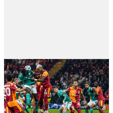
verileriniz işlenmekte olup gerekli olan çerezler bilgi
toplumu hizmetlerinin sunulması amacıyla
kullanılmaktadır. Diğer çerezler, sitemizin daha işlevsel
kılınması ve kişiselleştirilmesi ve sizlere yönelik
reklam/pazarlama faaliyetlerinin yapılması, amaçlarıyla
sınırlı olarak açık rızanız dahilinde kullanılacaktır.
Çerezlere ilişkin tercihlerinizi aşağıda yer alan panel
vasıtasıyla belirleyebilirsiniz. Çerezlere ilişkin detaylı bilgi
için Ayarlar butonuna tıklayabilir,
Çerez Bilgilendirme
Metnimizi
ziyaret edebilirsiniz.
6698 sayılı Kişisel Verilerin Korunması Kanunu uyarınca
hazırlanmış Aydınlatma Metnimizi okumak ve sitemizde
ilgili mevzuata uygun olarak kullanılan çerezlerle ilgili bilgi
almak için lütfen
tıklayınız
.