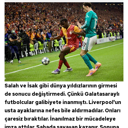
Salah ve İsak gibi dünya yıldızlarının girmesi
de sonucu değiştirmedi. Çünkü Galatasaraylı
futbolcular galibiyete inanmıştı. Liverpool'un
usta ayaklarına nefes bile aldırmadılar. Onları
çaresiz bıraktılar. İnanılmaz bir mücadeleye
imza attılar. Sahada savaşan kazanır. Sonuna