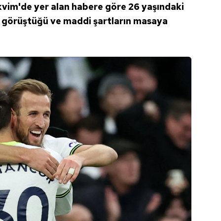
kvim'de yer alan habere göre 26 yaşındaki
 çerezlerle ilgili bilgi almak için lütfen
tıklayınız
.
le görüştüğü ve maddi şartların masaya