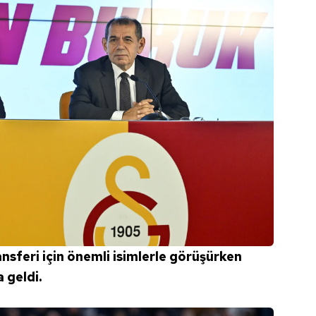
ransferi için önemli isimlerle görüşürken
 geldi.