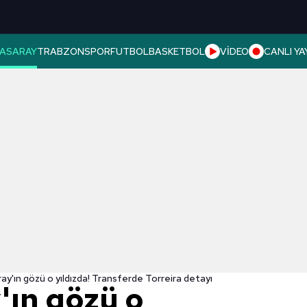
ASARAY
TRABZONSPOR
FUTBOL
BASKETBOL
VİDEO
CANLI YA
ay'ın gözü o yıldızda! Transferde Torreira detayı
'ın gözü o