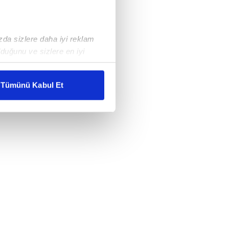
ızda sizlere daha iyi reklam
duğunu ve sizlere en iyi
liyetlerimizi karşılamak
Tümünü Kabul Et
ar gösterilmeyecektir."
çerezler kullanılmaktadır. Bu
u hizmetlerinin sunulması
i ve sizlere yönelik
nılacaktır.
kin detaylı bilgi için Ayarlar
ak ve sitemizde ilgili