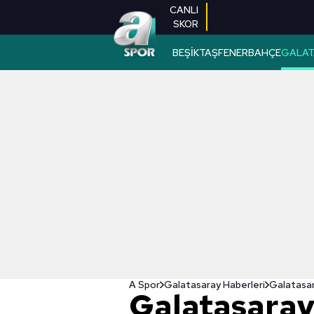
CANLI
SKOR
BEŞİKTAŞ
FENERBAHÇE
GALAT
A Spor
Galatasaray Haberleri
Galatasar
Galatasaray