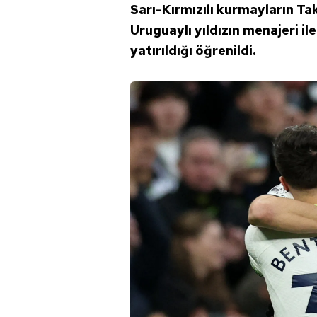
Sarı-Kırmızılı kurmayların Ta
mevzuata uygun olarak kullanılan
Uruguaylı yıldızın menajeri i
yatırıldığı öğrenildi.