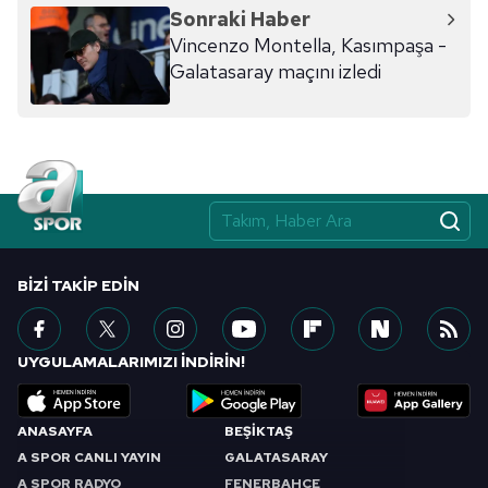
Sonraki Haber
Vincenzo Montella, Kasımpaşa -
Galatasaray maçını izledi
BIZI TAKIP EDIN
UYGULAMALARIMIZI İNDİRİN!
ANASAYFA
BEŞİKTAŞ
A SPOR CANLI YAYIN
GALATASARAY
A SPOR RADYO
FENERBAHÇE