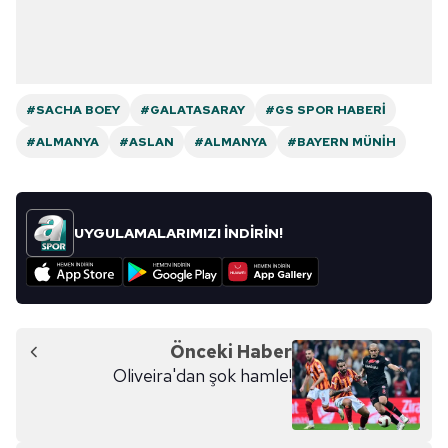
#SACHA BOEY
#GALATASARAY
#GS SPOR HABERI
#ALMANYA
#ASLAN
#ALMANYA
#BAYERN MÜNIH
UYGULAMALARIMIZI İNDİRİN!
Önceki Haber
Oliveira'dan şok hamle!