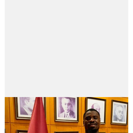
hazırlanmış Aydınlatma Metnimizi okumak ve sitemizde
ilgili mevzuata uygun olarak kullanılan çerezlerle ilgili bilgi
almak için lütfen
tıklayınız
.