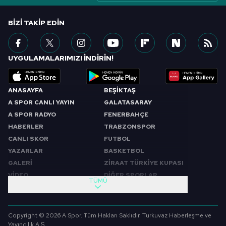
BIZI TAKIP EDIN
UYGULAMALARIMIZI İNDİRİN!
ANASAYFA
BEŞİKTAŞ
A SPOR CANLI YAYIN
GALATASARAY
A SPOR RADYO
FENERBAHÇE
HABERLER
TRABZONSPOR
CANLI SKOR
FUTBOL
YAZARLAR
BASKETBOL
GALERİ
ZİRAAT TÜRKİYE KUPASI
VİDEO
DİĞER SPORLAR
TÜMÜ
PROGRAMLAR
VIDEO
SABAH SPORU
FUTBOL
Copyright © 2026 A Spor. Tüm Hakları Saklıdır. Turkuvaz Haberleşme ve
SPOR GÜNDEMİ
BASKETBOL
Yayıncılık A.Ş.