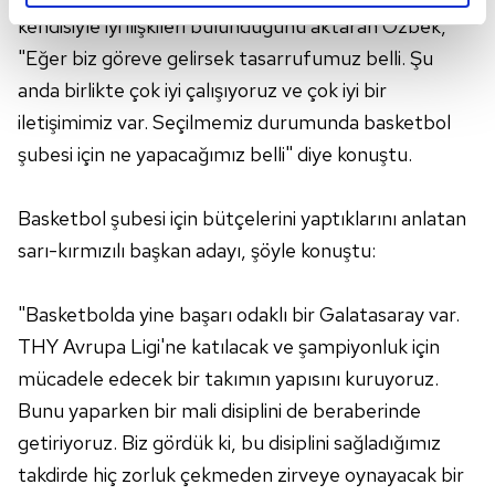
reklamların maliyetlerimizi karşılamak noktasında tek gelir
kendisiyle iyi ilişkileri bulunduğunu aktaran Özbek,
kalemimiz olduğunu sizlere hatırlatmak isteriz.
"Eğer biz göreve gelirsek tasarrufumuz belli. Şu
anda birlikte çok iyi çalışıyoruz ve çok iyi bir
Her halükârda, kullanıcılar, bu çerezlere izin vermedikleri
iletişimimiz var. Seçilmemiz durumunda basketbol
takdirde, kullanıcılara hedefli reklamlar
gösterilmeyecektir."
şubesi için ne yapacağımız belli" diye konuştu.
Sizlere daha iyi bir hizmet sunabilmek için İnternet
Basketbol şubesi için bütçelerini yaptıklarını anlatan
Sitemizde kendimize ve üçüncü kişilere ait çerezler
sarı-kırmızılı başkan adayı, şöyle konuştu:
kullanılmaktadır. Bu çerezler vasıtasıyla çeşitli kişisel
verileriniz işlenmekte olup gerekli olan çerezler bilgi
toplumu hizmetlerinin sunulması amacıyla
"Basketbolda yine başarı odaklı bir Galatasaray var.
kullanılmaktadır. Diğer çerezler, sitemizin daha işlevsel
THY Avrupa Ligi'ne katılacak ve şampiyonluk için
kılınması ve kişiselleştirilmesi ve sizlere yönelik
mücadele edecek bir takımın yapısını kuruyoruz.
reklam/pazarlama faaliyetlerinin yapılması, amaçlarıyla
Bunu yaparken bir mali disiplini de beraberinde
sınırlı olarak açık rızanız dahilinde kullanılacaktır.
getiriyoruz. Biz gördük ki, bu disiplini sağladığımız
Çerezlere ilişkin tercihlerinizi aşağıda yer alan panel
takdirde hiç zorluk çekmeden zirveye oynayacak bir
vasıtasıyla belirleyebilirsiniz. Çerezlere ilişkin detaylı bilgi