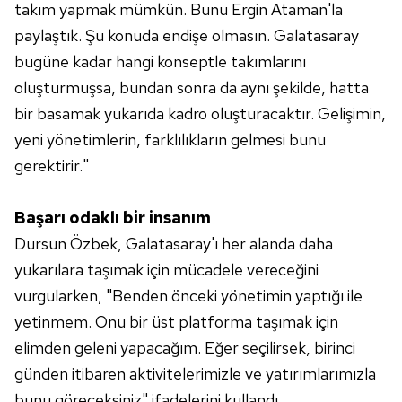
takım yapmak mümkün. Bunu Ergin Ataman'la
için Ayarlar butonuna tıklayabilir,
Çerez Bilgilendirme
paylaştık. Şu konuda endişe olmasın. Galatasaray
Metnimizi
ziyaret edebilirsiniz.
bugüne kadar hangi konseptle takımlarını
6698 sayılı Kişisel Verilerin Korunması Kanunu uyarınca
oluşturmuşsa, bundan sonra da aynı şekilde, hatta
hazırlanmış Aydınlatma Metnimizi okumak ve sitemizde
bir basamak yukarıda kadro oluşturacaktır. Gelişimin,
ilgili mevzuata uygun olarak kullanılan çerezlerle ilgili bilgi
yeni yönetimlerin, farklılıkların gelmesi bunu
almak için lütfen
tıklayınız
.
gerektirir."
Başarı odaklı bir insanım
Dursun Özbek, Galatasaray'ı her alanda daha
yukarılara taşımak için mücadele vereceğini
vurgularken, "Benden önceki yönetimin yaptığı ile
yetinmem. Onu bir üst platforma taşımak için
elimden geleni yapacağım. Eğer seçilirsek, birinci
günden itibaren aktivitelerimizle ve yatırımlarımızla
bunu göreceksiniz" ifadelerini kullandı.