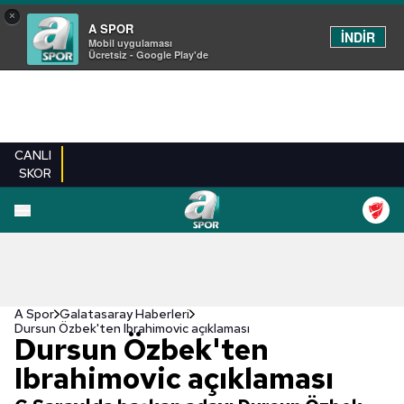
×
A SPOR
İNDİR
Mobil uygulaması
Ücretsiz - Google Play'de
CANLI
SKOR
A Spor
Galatasaray Haberleri
Dursun Özbek'ten Ibrahimovic açıklaması
Dursun Özbek'ten
Ibrahimovic açıklaması