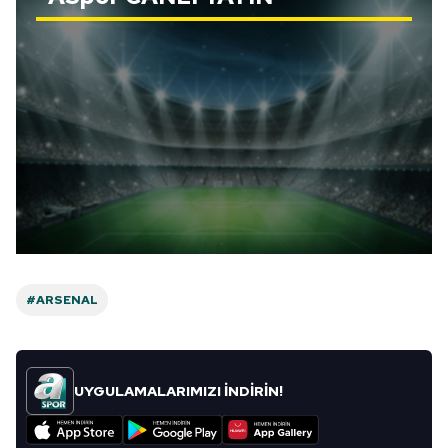
Metnimizi
ziyaret edebilirsiniz.
6698 sayılı Kişisel Verilerin Korunması Kanunu uyarınca
hazırlanmış Aydınlatma Metnimizi okumak ve sitemizde
ilgili mevzuata uygun olarak kullanılan çerezlerle ilgili bilgi
almak için lütfen
tıklayınız
.
#ARSENAL
UYGULAMALARIMIZI İNDİRİN!