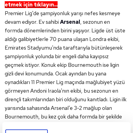
etmek için tıklayın...
Premier Lig'de şampiyonluk yarışı nefes kesmeye
devam ediyor. Ev sahibi
Arsenal
, sezonun en
formda dönemlerinden birini yaşıyor. Ligde üst üste
aldığı galibiyetlerle 70 puana ulaşan Londra ekibi,
Emirates Stadyumu'nda taraftarıyla bütünleşerek
şampiyonluk yolunda bir engeli daha kayıpsız
geçmek istiyor. Konuk ekip Bournemouth ise ligin
gizli devi konumunda. Ocak ayından bu yana
oynadıkları 11 Premier Lig maçında mağlubiyet yüzü
görmeyen Andoni Iraola'nın ekibi, bu sezonun en
dirençli takımlarından biri olduğunu kanıtladı. Ligin ilk
yarısında sahasında Arsenal'e 3-2 mağlup olan
Bournemouth, bu kez çok daha formda bir şekilde
rövanşı almak niyetinde. İşte maçın detayları!