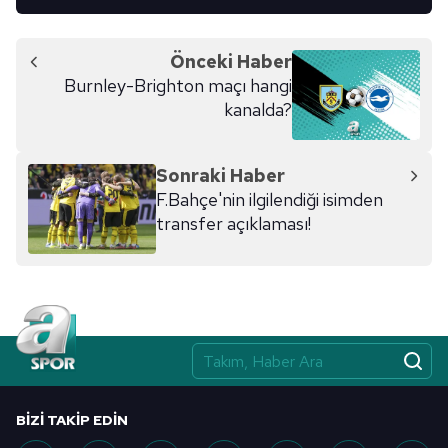
Önceki Haber
Burnley-Brighton maçı hangi
kanalda?
Sonraki Haber
F.Bahçe'nin ilgilendiği isimden
transfer açıklaması!
BIZI TAKIP EDIN