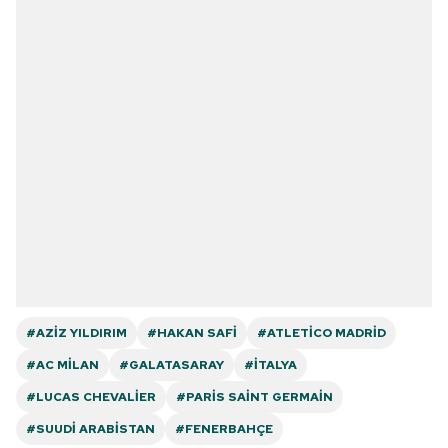
#AZIZ YILDIRIM
#HAKAN SAFI
#ATLETICO MADRID
#AC MILAN
#GALATASARAY
#İTALYA
#LUCAS CHEVALIER
#PARIS SAINT GERMAIN
#SUUDI ARABISTAN
#FENERBAHÇE