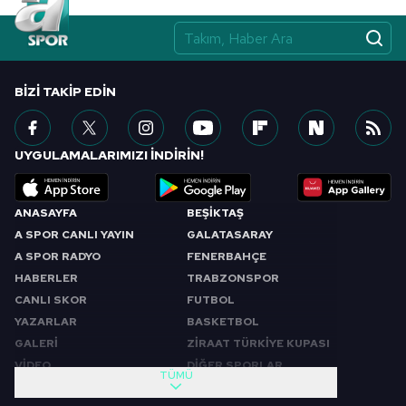
BIZI TAKIP EDIN
UYGULAMALARIMIZI İNDİRİN!
ANASAYFA
BEŞİKTAŞ
A SPOR CANLI YAYIN
GALATASARAY
A SPOR RADYO
FENERBAHÇE
HABERLER
TRABZONSPOR
CANLI SKOR
FUTBOL
YAZARLAR
BASKETBOL
GALERİ
ZİRAAT TÜRKİYE KUPASI
VİDEO
DİĞER SPORLAR
TÜMÜ