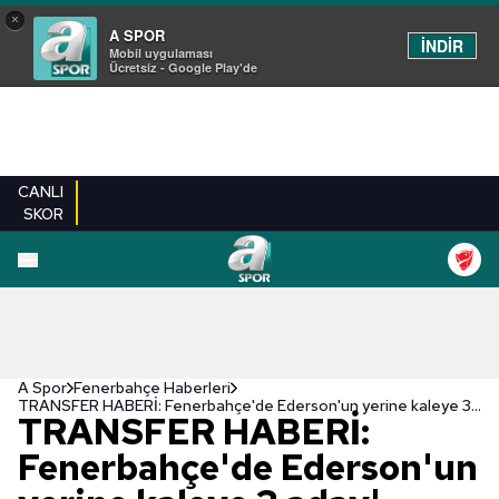
×
A SPOR
İNDİR
Mobil uygulaması
Ücretsiz - Google Play'de
CANLI
SKOR
A Spor
Fenerbahçe Haberleri
TRANSFER HABERİ: Fenerbahçe'de Ederson'un yerine kaleye 3 aday!
TRANSFER HABERİ:
Fenerbahçe'de Ederson'un