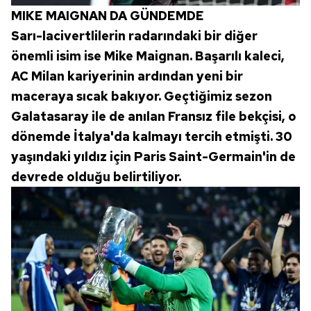
Çerezlere ilişkin tercihlerinizi aşağıda yer alan panel
MIKE MAIGNAN DA GÜNDEMDE
vasıtasıyla belirleyebilirsiniz. Çerezlere ilişkin detaylı bilgi
Sarı-lacivertlilerin radarındaki bir diğer
için Ayarlar butonuna tıklayabilir,
Çerez Bilgilendirme
Metnimizi
ziyaret edebilirsiniz.
önemli isim ise Mike Maignan. Başarılı kaleci,
AC Milan kariyerinin ardından yeni bir
6698 sayılı Kişisel Verilerin Korunması Kanunu uyarınca
maceraya sıcak bakıyor. Geçtiğimiz sezon
hazırlanmış Aydınlatma Metnimizi okumak ve sitemizde
Galatasaray ile de anılan Fransız file bekçisi, o
ilgili mevzuata uygun olarak kullanılan çerezlerle ilgili bilgi
dönemde İtalya'da kalmayı tercih etmişti. 30
almak için lütfen
tıklayınız
.
yaşındaki yıldız için Paris Saint-Germain'in de
devrede olduğu belirtiliyor.