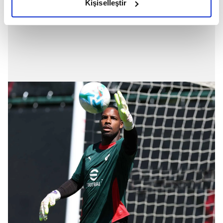
Kişiselleştir
elimizden gelen çabayı gösterdiğimizi ve bu noktada,
reklamların maliyetlerimizi karşılamak noktasında tek gelir
kalemimiz olduğunu sizlere hatırlatmak isteriz.
Her halükârda, kullanıcılar, bu çerezlere izin vermedikleri
takdirde, kullanıcılara hedefli reklamlar
gösterilmeyecektir."
Sizlere daha iyi bir hizmet sunabilmek için İnternet
Sitemizde kendimize ve üçüncü kişilere ait çerezler
kullanılmaktadır. Bu çerezler vasıtasıyla çeşitli kişisel
verileriniz işlenmekte olup gerekli olan çerezler bilgi
toplumu hizmetlerinin sunulması amacıyla
kullanılmaktadır. Diğer çerezler, sitemizin daha işlevsel
kılınması ve kişiselleştirilmesi ve sizlere yönelik
reklam/pazarlama faaliyetlerinin yapılması, amaçlarıyla
sınırlı olarak açık rızanız dahilinde kullanılacaktır.