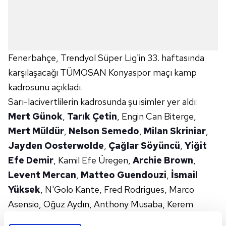
Fenerbahçe, Trendyol Süper Lig'in 33. haftasında
karşılaşacağı TÜMOSAN Konyaspor maçı kamp
kadrosunu açıkladı.
Sarı-lacivertlilerin kadrosunda şu isimler yer aldı:
Mert Günok
,
Tarık Çetin
, Engin Can Biterge,
Mert Müldür
,
Nelson Semedo
,
Milan Skriniar
,
Jayden Oosterwolde
,
Çağlar Söyüncü
,
Yiğit
Efe Demir
, Kamil Efe Üregen,
Archie Brown
,
Levent Mercan
,
Matteo Guendouzi
,
İsmail
Yüksek
, N'Golo Kante, Fred Rodrigues, Marco
Asensio, Oğuz Aydın, Anthony Musaba, Kerem
Aktürkoğlu, Anderson Talisca, Sidiki Cherif.