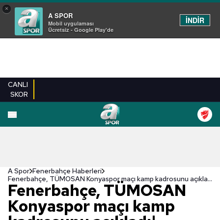
×
A SPOR
İNDİR
Mobil uygulaması
Ücretsiz - Google Play'de
CANLI
SKOR
A Spor
Fenerbahçe Haberleri
Fenerbahçe, TÜMOSAN Konyaspor maçı kamp kadrosunu açıkladı!
Fenerbahçe, TÜMOSAN
Konyaspor maçı kamp