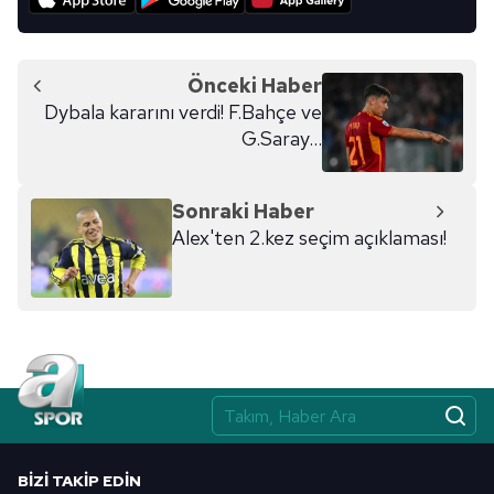
Metnimizi
ziyaret edebilirsiniz.
6698 sayılı Kişisel Verilerin Korunması Kanunu uyarınca
Önceki Haber
hazırlanmış Aydınlatma Metnimizi okumak ve sitemizde
Dybala kararını verdi! F.Bahçe ve
ilgili mevzuata uygun olarak kullanılan çerezlerle ilgili bilgi
G.Saray...
almak için lütfen
tıklayınız
.
Sonraki Haber
Alex'ten 2.kez seçim açıklaması!
BIZI TAKIP EDIN