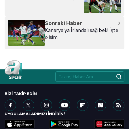
kılınması ve kişiselleştirilmesi ve sizlere yönelik
reklam/pazarlama faaliyetlerinin yapılması, amaçlarıyla
sınırlı olarak açık rızanız dahilinde kullanılacaktır.
Sonraki Haber
Kanarya'ya İrlandalı sağ bek! İşte
Çerezlere ilişkin tercihlerinizi aşağıda yer alan panel
o isim
vasıtasıyla belirleyebilirsiniz. Çerezlere ilişkin detaylı bilgi
için Ayarlar butonuna tıklayabilir,
Çerez Bilgilendirme
Metnimizi
ziyaret edebilirsiniz.
6698 sayılı Kişisel Verilerin Korunması Kanunu uyarınca
hazırlanmış Aydınlatma Metnimizi okumak ve sitemizde
ilgili mevzuata uygun olarak kullanılan çerezlerle ilgili bilgi
almak için lütfen
tıklayınız
.
BIZI TAKIP EDIN
UYGULAMALARIMIZI İNDİRİN!