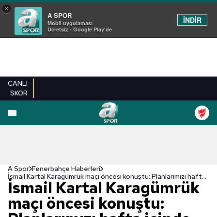
×
A SPOR
İNDİR
Mobil uygulaması
Ücretsiz - Google Play'de
CANLI
SKOR
A Spor
Fenerbahçe Haberleri
İsmail Kartal Karagümrük maçı öncesi konuştu: Planlarımızı hafta içinde kazanmak için yaptık
İsmail Kartal Karagümrük
maçı öncesi konuştu: