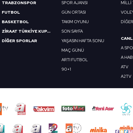
TRABZONSPOR
SPOR AJANSI
MİLLİ
FUTBOL
GÜN ORTASI
VOLE
BASKETBOL
TAKIM OYUNU
DİĞE
ZİRAAT TÜRKİYE KUPASI
SON SAYFA
CANL
DİĞER SPORLAR
YAŞASIN HAFTA SONU
A SP
MAÇ GÜNÜ
A HA
ARTI FUTBOL
ATV
90+1
A2TV