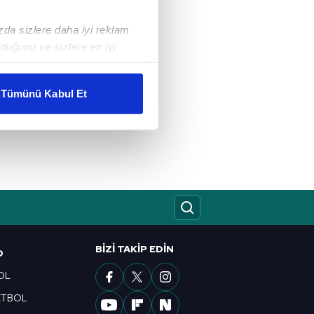
ızda sizlere daha iyi reklam
duğunu ve sizlere en iyi
liyetlerimizi karşılamak
Tümünü Kabul Et
ar gösterilmeyecektir."
çerezler kullanılmaktadır. Bu
u hizmetlerinin sunulması
i ve sizlere yönelik
nılacaktır.
kin detaylı bilgi için Ayarlar
BIZI TAKIP EDIN
O
OL
ak ve sitemizde ilgili
ETBOL