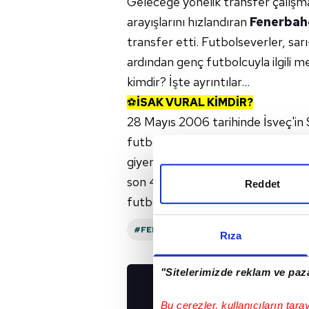
Geleceğe yönelik transfer çalışm
arayışlarını hızlandıran
Fenerbah
transfer etti. Futbolseverler, sarı
ardından genç futbolcuyla ilgili me
kimdir? İşte ayrıntılar...
⚽
İSAK VURAL KİMDİR?
28 Mayıs 2006 tarihinde İsveç'in
futbola Sant Cugat altyapısında 
giyen 15 yaşındaki futbolcu, 2018'
son 4 yıldır
Portekiz
ekibinin alt
Reddet
futbolcu, on numara mevkisinde f
#FENERBAHÇE
#PORTEKIZ
Rıza
"Sitelerimizde reklam ve paza
UYGULAMALARIMIZ
Bu çerezler, kullanıcıların tara