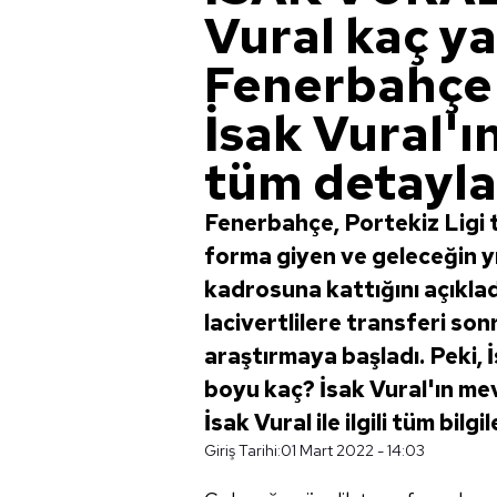
Vural kaç ya
Fenerbahçe'
İsak Vural'ı
tüm detayla
Fenerbahçe, Portekiz Ligi 
forma giyen ve geleceğin yıl
kadrosuna kattığını açıkladı
lacivertlilere transferi sonr
araştırmaya başladı. Peki, İ
boyu kaç? İsak Vural'ın me
İsak Vural ile ilgili tüm bilg
Giriş Tarihi:
01 Mart 2022 - 14:03