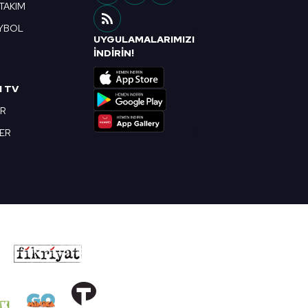
 TAKIM
YBOL
UYGULAMALARIMIZI
R
İNDİRİN!
I TV
OR
BER