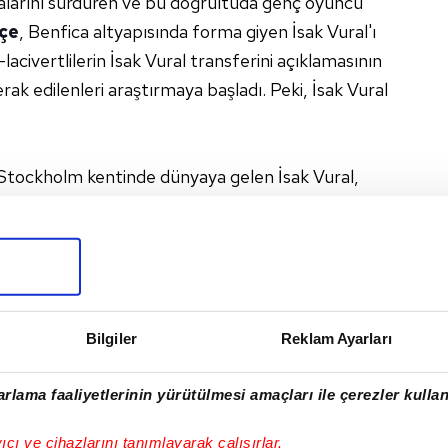
alarını sürdüren ve bu doğrultuda genç oyuncu
çe
, Benfica altyapısında forma giyen İsak Vural'ı
-lacivertlilerin İsak Vural transferini açıklamasının
rak edilenleri araştırmaya başladı. Peki, İsak Vural
 Stockholm kentinde dünyaya gelen İsak Vural,
başladı. Hammarby IF altyapısında da forma
de Benfica altyapısına transfer oldu. İsak Vural,
yapısında top koşturuyordu. Türk asıllı İsveçli
orma giyiyor.
Bilgiler
Reklam Ayarları
rlama faaliyetlerinin yürütülmesi amaçları ile çerezler kullan
I
yıcı ve cihazlarını tanımlayarak çalışırlar.