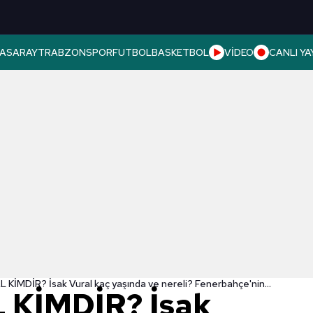
ASARAY
TRABZONSPOR
FUTBOL
BASKETBOL
VİDEO
CANLI YA
İSAK VURAL KİMDİR? İsak Vural kaç yaşında ve nereli? Fenerbahçe'nin yeni transferi İsak Vural'ın mevkisi ne? İşte tüm detaylar
 KİMDİR? İsak