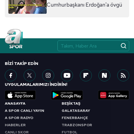
sınırlı olarak açık rızanız dahilinde kullanılacaktır.
Cumhurbaşkanı Erdoğan'a övgü
Çerezlere ilişkin tercihlerinizi aşağıda yer alan panel
vasıtasıyla belirleyebilirsiniz. Çerezlere ilişkin detaylı bilgi
için Ayarlar butonuna tıklayabilir,
Çerez Bilgilendirme
Metnimizi
ziyaret edebilirsiniz.
6698 sayılı Kişisel Verilerin Korunması Kanunu uyarınca
hazırlanmış Aydınlatma Metnimizi okumak ve sitemizde
BIZI TAKIP EDIN
ilgili mevzuata uygun olarak kullanılan çerezlerle ilgili bilgi
almak için lütfen
tıklayınız
.
UYGULAMALARIMIZI İNDİRİN!
ANASAYFA
BEŞİKTAŞ
A SPOR CANLI YAYIN
GALATASARAY
A SPOR RADYO
FENERBAHÇE
HABERLER
TRABZONSPOR
CANLI SKOR
FUTBOL