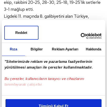
ekip, rakibini 20-25, 28-30, 25-18, 19-25'lik setlerle
3-1 mağlup etti.
Ligdeki 11. maçında 8. galibiyetini alan Türkiye,
puanını 25'e yükseltti.
A Milli Kadın Voleybol Takımı, 4. haftadaki üçüncü
Reddet
maçında yarın TSİ 11.05'te Güney Kore ile
karşılaşacak.
Rıza
Bilgiler
Reklam Ayarları
Hakkında
Salon: Chatchai
Hakemler: Xingbiao Chen (Çin), Michail Themelis
"Sitelerimizde reklam ve pazarlama faaliyetlerinin
(Yunanistan)
yürütülmesi amaçları ile çerezler kullanılmaktadır.
Tayland: Guedpard, Thinkaow, Nuamjam, Kokram,
Kongyat, On Moksri (Chaisri, Apinyapong,
Bu çerezler, kullanıcıların tarayıcı ve cihazlarını
tanımlayarak çalışırlar.
Kanthong, Sittirak, Tomkom)
Türkiye: Şeyma Ercan, Zehra Güneş, Cansu Özbay,
Bu çerezlere izin vermeniz halinde sizlere özel
Meliha İsmailoğlu, Eda Erdem Dündar, Meryem Boz
kişiselleştirilmiş reklamlar sunabilir, sayfalarımızda sizlere
(Simge Şebnem Aköz, Hande Baladın, Gamze
Tümünü Kabul Et