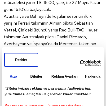
mücadelesi yarın TSİ 16.00, yarış ise 27 Mayıs Pazar
günü 16.10'da başlayacak.
Avustralya ve Bahreyn'de koşulan sezonun ilk iki
yarışını Ferrari takımının Alman pilotu Sebastian
Vettel, Çin'deki üçüncü yarışı Red Bull-TAG Heuer
takımının Avustralyalı pilotu Daniel Ricciardo,
Azerbaycan ve İspanya'da da Mercedes takımının
Büyük Britanyalı pilotu Lewis Hamilton kazanmıştı.
Reddet
- Pilotlar ve takımlar klasmanı
Formula 1'de Monaco Grand Prix'si öncesi pilotlar ve
Rıza
Bilgiler
Reklam Ayarları
Hakkında
takımlar klasmanının ilk 5 sırası şöyle:
"Sitelerimizde reklam ve pazarlama faaliyetlerinin
yürütülmesi amaçları ile çerezler kullanılmaktadır.
- Pilotlar klasmanı
1. Lewis Hamilton (Büyük Britanya): 95 puan
Bu çerezler, kullanıcıların tarayıcı ve cihazlarını