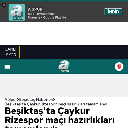
×
A SPOR
İNDİR
Mobil uygulaması
Ücretsiz - Google Play'de
CANLI
SKOR
A Spor
Beşiktaş Haberleri
Beşiktaş'ta Çaykur Rizespor maçı hazırlıkları tamamlandı
Beşiktaş'ta Çaykur
Rizespor maçı hazırlıkları