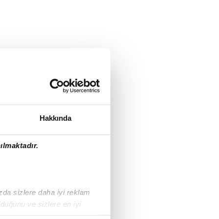
Hakkında
ılmaktadır.
ızda sizlere daha iyi reklam
duğunu ve sizlere en iyi
liyetlerimizi karşılamak