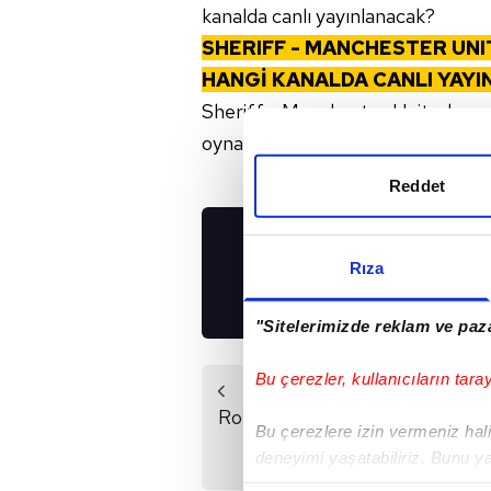
kanalda canlı yayınlanacak?
SHERIFF - MANCHESTER UNI
HANGİ KANALDA CANLI YAY
Sheriff - Manchester United maç
oynanacak. Maçı EXXEN canlı olar
Reddet
UYGULAMALARIMIZ
Rıza
İNDİRİN!
"Sitelerimizde reklam ve paza
Bu çerezler, kullanıcıların tara
Önceki Haber
Ronaldo döndü ManU
Bu çerezlere izin vermeniz halin
kazandı!
deneyimi yaşatabiliriz. Bunu y
içerikleri sunabilmek adına el