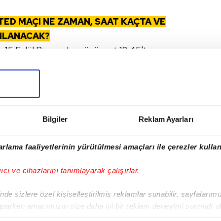
TED MAÇI NE ZAMAN, SAAT KAÇTA VE
INLANACAK?
ı 15 Eylül Perşembe günü saat 19.45'te
ak yayınlayacak.
I
Bilgiler
Reklam Ayarları
rlama faaliyetlerinin yürütülmesi amaçları ile çerezler kullan
yıcı ve cihazlarını tanımlayarak çalışırlar.
Sonraki Haber
Grup lideri kim
de sizlere özel kişiselleştirilmiş reklamlar sunabilir, sayfalarım
olacak? İşte olası
aparken amacımızın size daha iyi bir reklam deneyimi sunmak ol
senaryolar
imizden gelen çabayı gösterdiğimizi ve bu noktada, reklamların ma