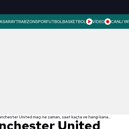
ASARAY
TRABZONSPOR
FUTBOL
BASKETBOL
VİDEO
CANLI YA
Sheriff - Manchester United maçı ne zaman, saat kaçta ve hangi kanalda canlı yayınlanacak?
anchester United