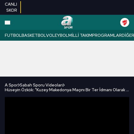
CANLI
SKOR
FUTBOL
BASKETBOL
VOLEYBOL
MILLI TAKIM
PROGRAMLAR
DIĞE
A Spor
Sabah Sporu Videoları
Hüseyin Özkök: "Kuzey Makedonya Maçını Bir Ter İdmanı Olarak Gördüm" (Türkiye 4-0 Kuzey Makedonya)