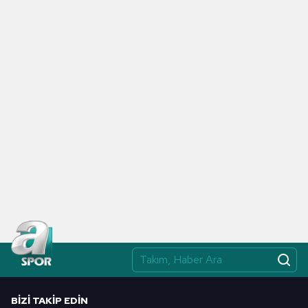
Metnimizi
ziyaret edebilirsiniz.
6698 sayılı Kişisel Verilerin Korunması Kanunu uyarınca
hazırlanmış Aydınlatma Metnimizi okumak ve sitemizde
ilgili mevzuata uygun olarak kullanılan çerezlerle ilgili bilgi
almak için lütfen
tıklayınız
.
BIZI TAKIP EDIN