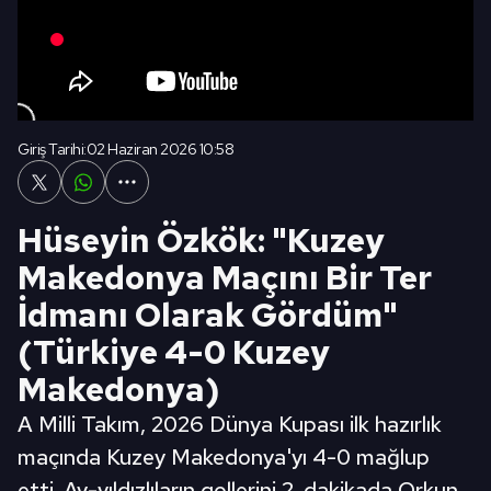
Giriş Tarihi:
02 Haziran 2026 10:58
Hüseyin Özkök: "Kuzey
Makedonya Maçını Bir Ter
İdmanı Olarak Gördüm"
(Türkiye 4-0 Kuzey
Makedonya)
A Milli Takım, 2026 Dünya Kupası ilk hazırlık
maçında Kuzey Makedonya'yı 4-0 mağlup
etti. Ay-yıldızlıların gollerini 2. dakikada Orkun