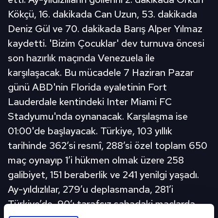
Kökçü, 16. dakikada Can Uzun, 53. dakikada
Deniz Gül ve 70. dakikada Barış Alper Yılmaz
kaydetti. 'Bizim Çocuklar' dev turnuva öncesi
son hazırlık maçında Venezuela ile
karşılaşacak. Bu mücadele 7 Haziran Pazar
günü ABD'nin Florida eyaletinin Fort
Lauderdale kentindeki Inter Miami FC
Stadyumu'nda oynanacak. Karşılaşma ise
01:00'de başlayacak. Türkiye, 103 yıllık
tarihinde 362’si resmî, 288’si özel toplam 650
maç oynayıp 1’i hükmen olmak üzere 258
galibiyet, 151 beraberlik ve 241 yenilgi yaşadı.
Ay-yıldızlılar, 279’u deplasmanda, 281’i
Türkiye’de, 90’ı tarafsız sahadaki maçlarda