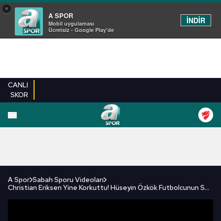
×
A SPOR
İNDİR
Mobil uygulaması
Ücretsiz - Google Play'de
CANLI
SKOR
FUTBOL
BASKETBOL
VOLEYBOL
MILLI TAKIM
PROGRAMLAR
DIĞE
A Spor
Sabah Sporu Videoları
Christian Eriksen Yine Korkuttu! Hüseyin Özkök Futbolcunun Son Durumunu Açıkladı