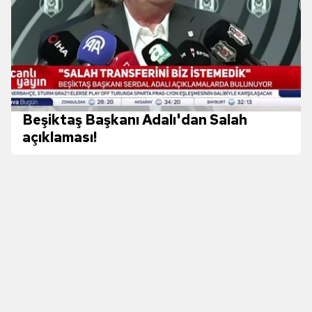
sınırlı olarak açık rızanız dahilinde kullanılacaktır.
Çerezlere ilişkin tercihlerinizi aşağıda yer alan panel
vasıtasıyla belirleyebilirsiniz. Çerezlere ilişkin detaylı bilgi
için Ayarlar butonuna tıklayabilir,
Çerez Bilgilendirme
Metnimizi
ziyaret edebilirsiniz.
Beşiktaş Başkanı Adalı'dan Salah
6698 sayılı Kişisel Verilerin Korunması Kanunu uyarınca
açıklaması!
hazırlanmış Aydınlatma Metnimizi okumak ve sitemizde
ilgili mevzuata uygun olarak kullanılan çerezlerle ilgili bilgi
almak için lütfen
tıklayınız
.