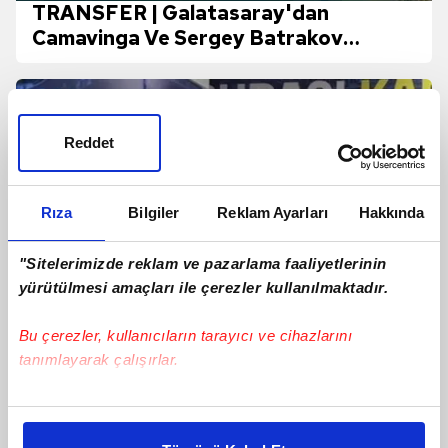
TRANSFER | Galatasaray'dan
Camavinga Ve Sergey Batrakov
Hamlesi!
Reddet
Rıza
Bilgiler
Reklam Ayarları
Hakkında
"Sitelerimizde reklam ve pazarlama faaliyetlerinin
yürütülmesi amaçları ile çerezler kullanılmaktadır.
Bu çerezler, kullanıcıların tarayıcı ve cihazlarını
tanımlayarak çalışırlar.
Jayden Oosterwolde'den sakatlığı için
yanıt!
Bu çerezlere izin vermeniz halinde sizlere özel
kişiselleştirilmiş reklamlar sunabilir, sayfalarımızda sizlere