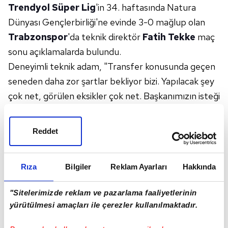
Trendyol Süper Lig
'in 34. haftasında Natura
Dünyası Gençlerbirliği'ne evinde 3-0 mağlup olan
Trabzonspor
'da teknik direktör
Fatih Tekke
maç
sonu açıklamalarda bulundu.
Deneyimli teknik adam, "Transfer konusunda geçen
seneden daha zor şartlar bekliyor bizi. Yapılacak şey
çok net, görülen eksikler çok net. Başkanımızın isteği
ve arzusu çok iyi ama ekonomik şartlar... İstediğimiz
oyuncuların gelmesini engelliyor. İşimiz zor ama
Reddet
çalışmaya devam edeceğiz.
Rıza
Bilgiler
Reklam Ayarları
Hakkında
Sezon gayet iyi geçti. Daha iyisi olabilir miydi? Çok
olumlu bir sezon geçti. İçerideki oyuncuların
"Sitelerimizde reklam ve pazarlama faaliyetlerinin
değerleri de arttı. Avrupa'da bunu göstermek,
yürütülmesi amaçları ile çerezler kullanılmaktadır.
gösterebilmek... Bu önemli.