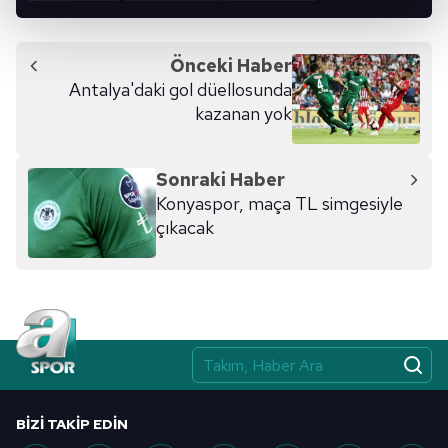
kalemimiz olduğunu sizlere hatırlatmak isteriz.
Her halükârda, kullanıcılar, bu çerezlere izin vermedikleri
Önceki Haber
takdirde, kullanıcılara hedefli reklamlar
Antalya'daki gol düellosunda
gösterilmeyecektir."
kazanan yok
Sizlere daha iyi bir hizmet sunabilmek için İnternet
Sitemizde kendimize ve üçüncü kişilere ait çerezler
Sonraki Haber
kullanılmaktadır. Bu çerezler vasıtasıyla çeşitli kişisel
Konyaspor, maça TL simgesiyle
verileriniz işlenmekte olup gerekli olan çerezler bilgi
çıkacak
toplumu hizmetlerinin sunulması amacıyla
kullanılmaktadır. Diğer çerezler, sitemizin daha işlevsel
kılınması ve kişiselleştirilmesi ve sizlere yönelik
reklam/pazarlama faaliyetlerinin yapılması, amaçlarıyla
sınırlı olarak açık rızanız dahilinde kullanılacaktır.
Çerezlere ilişkin tercihlerinizi aşağıda yer alan panel
vasıtasıyla belirleyebilirsiniz. Çerezlere ilişkin detaylı bilgi
BIZI TAKIP EDIN
için Ayarlar butonuna tıklayabilir,
Çerez Bilgilendirme