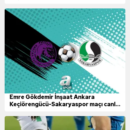
yenişemedi!
Emre Gökdemir İnşaat Ankara
Keçiörengücü-Sakaryaspor maçı canlı
yayın bilgileri!