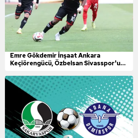
Emre Gökdemir İnşaat Ankara
Keçiörengücü, Özbelsan Sivasspor'u
tek golle geçmesini bildi