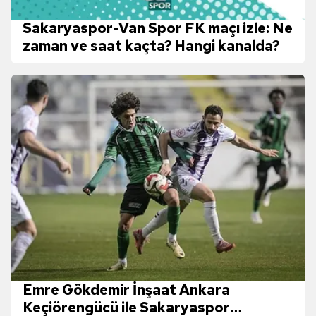
Sakaryaspor-Van Spor FK maçı izle: Ne
zaman ve saat kaçta? Hangi kanalda?
Emre Gökdemir İnşaat Ankara
Keçiörengücü ile Sakaryaspor