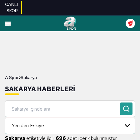
CANLI
SKOR
A Spor
Sakarya
SAKARYA HABERLERI
Yeniden Eskiye
Sakarya
etiketiyle ilgili
696
adet içerik bulunmuştur