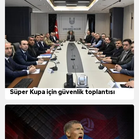
reklam/pazarlama faaliyetlerinin yapılması, amaçlarıyla
sınırlı olarak açık rızanız dahilinde kullanılacaktır.
Çerezlere ilişkin tercihlerinizi aşağıda yer alan panel
vasıtasıyla belirleyebilirsiniz. Çerezlere ilişkin detaylı bilgi
için Ayarlar butonuna tıklayabilir,
Çerez Bilgilendirme
Metnimizi
ziyaret edebilirsiniz.
6698 sayılı Kişisel Verilerin Korunması Kanunu uyarınca
hazırlanmış Aydınlatma Metnimizi okumak ve sitemizde
ilgili mevzuata uygun olarak kullanılan çerezlerle ilgili bilgi
almak için lütfen
tıklayınız
.
Süper Kupa için güvenlik toplantısı