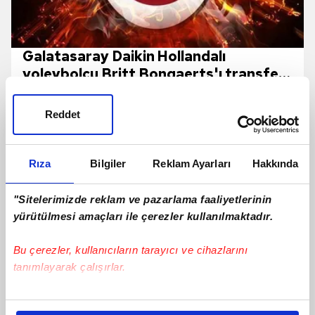
Galatasaray Daikin Hollandalı
voleybolcu Britt Bongaerts'ı transfer
etti!
Reddet
Rıza
Bilgiler
Reklam Ayarları
Hakkında
"Sitelerimizde reklam ve pazarlama faaliyetlerinin
yürütülmesi amaçları ile çerezler kullanılmaktadır.
Bu çerezler, kullanıcıların tarayıcı ve cihazlarını
tanımlayarak çalışırlar.
Bu çerezlere izin vermeniz halinde sizlere özel