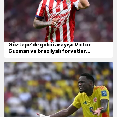
Göztepe’de golcü arayışı: Victor
Guzman ve brezilyalı forvetler
gündemde