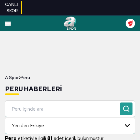
CANLI
SKOR
A Spor
Peru
PERU HABERLERI
Yeniden Eskiye
Peru
etiketiyle ilgili
81
adet içerik bulunmuştur