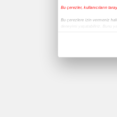
Bu çerezler, kullanıcıların tara
Voleybol
Bu çerezlere izin vermeniz halin
deneyimi yaşatabiliriz. Bunu y
Süper Lig
içerikleri sunabilmek adına el
noktasında tek gelir kalemimiz 
Avrupa Ligi
Her halükârda, kullanıcılar, bu 
Yeni Malatyaspor
Sizlere daha iyi bir hizmet sun
çerezler vasıtasıyla çeşitli kiş
Basketbol
amacıyla kullanılmaktadır. Diğer
reklam/pazarlama faaliyetlerinin
Sivasspor
Çerezlere ilişkin tercihlerinizi 
butonuna tıklayabilir,
Çerez Bi
Copa America 2016
6698 sayılı Kişisel Verilerin 