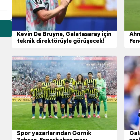
Kevin De Bruyne, Galatasaray için
Ahm
teknik direktörüyle görüşecek!
Fen
Spor yazarlarından Gornik
Gal
Zabrze-Fenerbahçe maçı
ses