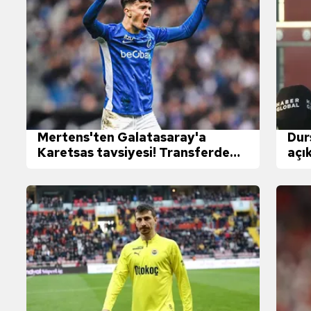
Mertens'ten Galatasaray'a
Dur
Karetsas tavsiyesi! Transferde
açı
Can Uzun detayı...