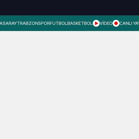
ASARAY
TRABZONSPOR
FUTBOL
BASKETBOL
VİDEO
CANLI YA