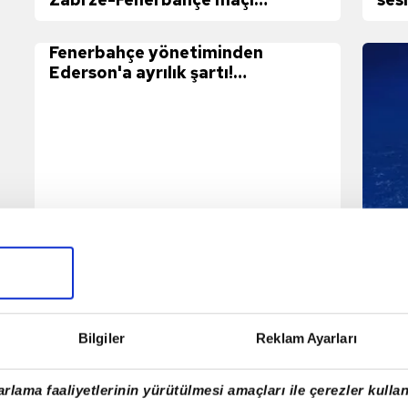
değerlendirmesi
Fenerbahçe yönetiminden
Ederson'a ayrılık şartı!
Juventus'un transfer listesinde
yer alıyor
Fen
han
Bilgiler
Reklam Ayarları
rlama faaliyetlerinin yürütülmesi amaçları ile çerezler kullan