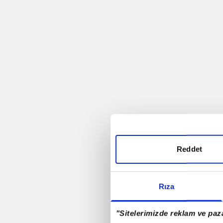
Trabzonspor
Futbol
Rio - 2016
Antalyaspor A.Ş.
Rizespor
Reddet
Samsunspor
Rıza
Denizlispor
"Sitelerimizde reklam ve paza
Milli Takım