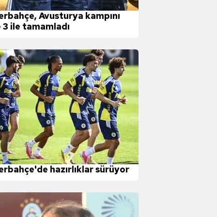
erbahçe, Avusturya kampını
e 3 ile tamamladı
erbahçe'de hazırlıklar sürüyor