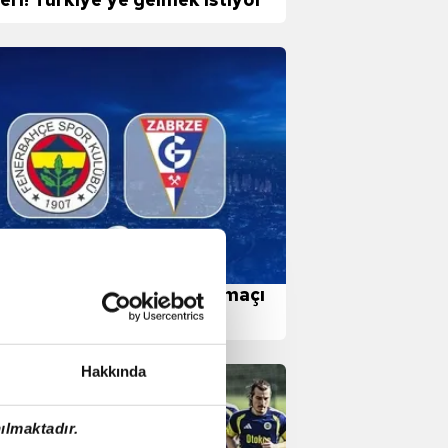
erbahçe - Gornik Zabrze maçı
gi kanalda, nasıl izlerim?
Hakkında
ılmaktadır.