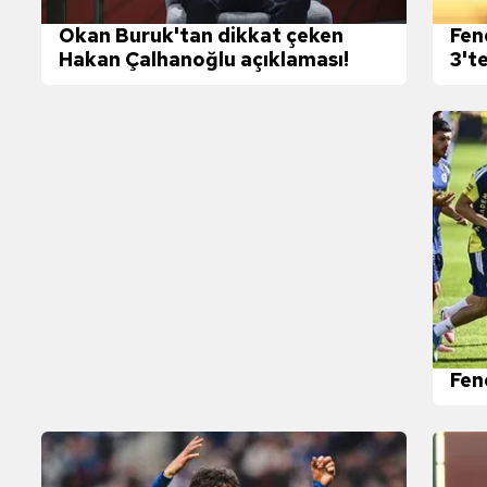
 çerezlerle ilgili bilgi almak için lütfen
tıklayınız
.
Okan Buruk'tan dikkat çeken
Fen
Hakan Çalhanoğlu açıklaması!
3't
Fen