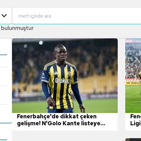
k bulunmuştur
Fenerbahçe'de dikkat çeken
Fen
gelişme! N'Golo Kante listeye
Lig
eklendi
kar