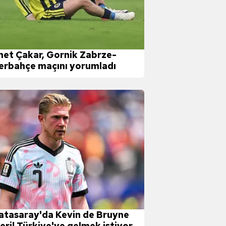
et Çakar, Gornik Zabrze-
erbahçe maçını yorumladı
atasaray'da Kevin de Bruyne
leri! Türkiye'ye gelmek istiyor