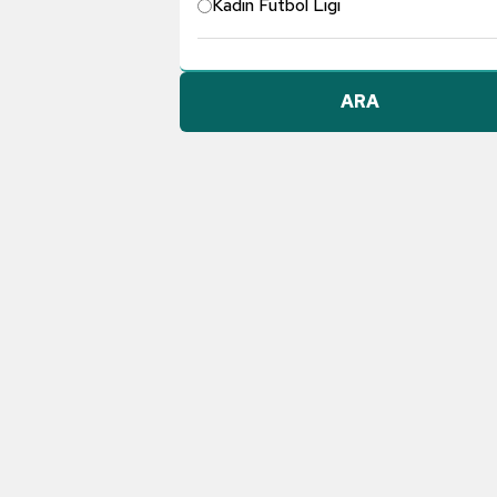
Kadın Futbol Ligi
Pendikspor
ARA
Göztepe A.Ş.
Konyaspor
Dünyadan Futbol
TFF 1. Lig
Galatasaray
Gençlerbirliği