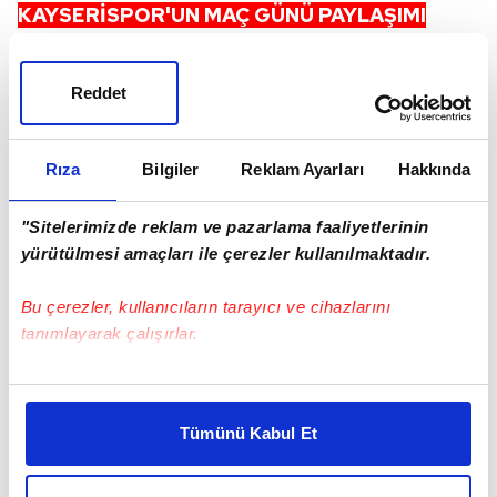
KAYSERİSPOR'UN MAÇ GÜNÜ PAYLAŞIMI
🟡🔴 Kayserisporumuzun maçı var! 📢
#KYSR
pic.twitter.com/lbca1ozqcK
Reddet
&mdash; Zecorner Kayserispor (@KayserisporFK)
September 23, 2025
BEŞİKTAŞ DEPLASMANDA KAZANAMIYOR
Rıza
Bilgiler
Reklam Ayarları
Hakkında
Trendyol Süper Lig 2025-2026 sezonunda oynadığı
"Sitelerimizde reklam ve pazarlama faaliyetlerinin
iki deplasman maçını da kaybeden Beşiktaş, bu
yürütülmesi amaçları ile çerezler kullanılmaktadır.
karşılaşmalarda gol de bulamadı. Corendon
Alanyaspor maçında 2-0 mağlup olan siyah-
Bu çerezler, kullanıcıların tarayıcı ve cihazlarını
beyazlılar, son hafta karşılaşmasında ise Göztepe'ye
tanımlayarak çalışırlar.
3-0 kaybetti.
Bu çerezlere izin vermeniz halinde sizlere özel
kişiselleştirilmiş reklamlar sunabilir, sayfalarımızda sizlere
Tümünü Kabul Et
daha iyi reklam deneyimi yaşatabiliriz. Bunu yaparken
amacımızın size daha iyi bir reklam deneyimi sunmak
olduğunu ve sizlere en iyi içerikleri sunabilmek adına