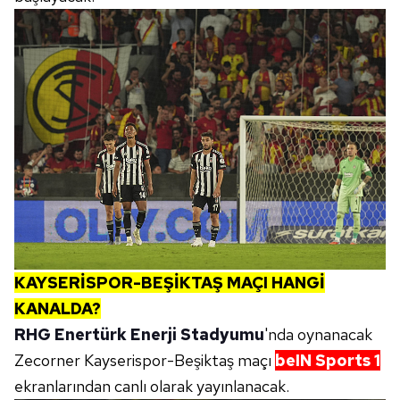
KAYSERİSPOR-BEŞİKTAŞ MAÇI HANGİ
KANALDA?
RHG Enertürk Enerji Stadyumu
'nda oynanacak
Zecorner Kayserispor-Beşiktaş maçı
beIN Sports 1
ekranlarından canlı olarak yayınlanacak.