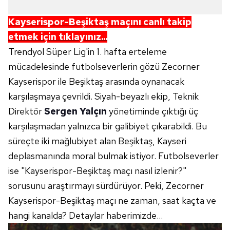
Kayserispor-Beşiktaş maçını canlı takip
etmek için tıklayınız...
Trendyol Süper Lig'in 1. hafta erteleme
mücadelesinde futbolseverlerin gözü Zecorner
Kayserispor ile Beşiktaş arasında oynanacak
karşılaşmaya çevrildi. Siyah-beyazlı ekip, Teknik
Direktör
Sergen Yalçın
yönetiminde çıktığı üç
karşılaşmadan yalnızca bir galibiyet çıkarabildi. Bu
süreçte iki mağlubiyet alan Beşiktaş, Kayseri
deplasmanında moral bulmak istiyor. Futbolseverler
ise "Kayserispor-Beşiktaş maçı nasıl izlenir?"
sorusunu araştırmayı sürdürüyor. Peki, Zecorner
Kayserispor-Beşiktaş maçı ne zaman, saat kaçta ve
hangi kanalda? Detaylar haberimizde...