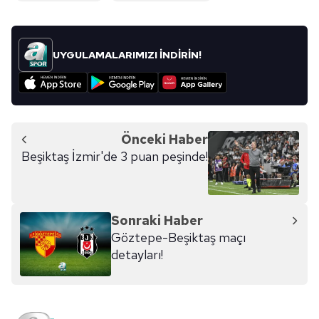
UYGULAMALARIMIZI İNDİRİN!
Önceki Haber
Beşiktaş İzmir'de 3 puan peşinde!
Sonraki Haber
Göztepe-Beşiktaş maçı
detayları!