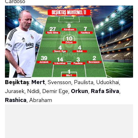
Cardoso
Beşiktaş
:
Mert
, Svensson, Paulista, Uduokhai,
Jurasek, Ndidi, Demir Ege,
Orkun
,
Rafa Silva
,
Rashica
, Abraham