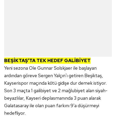
BEŞİKTAŞ'TA TEK HEDEF GALİBİYET
Yeni sezona Ole Gunnar Solskjaer ile başlayan
ardından göreve Sergen Yalçın'ı getiren Beşiktaş,
Kayserispor maçında kötü gidişe dur demek istiyor.
Son 3 maçta 1 galibiyet ve 2 mağlubiyet alan siyah-
beyazlılar, Kayseri deplasmanında 3 puan alarak
Galatasaray ile olan puan farkını 9'a düşürmeyi
hedefliyor.