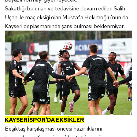
Sakatlığı bulunan ve tedavisine devam edilen Salih
Uçan ile maç eksiği olan Mustafa Hekimoğlu'nun da
Kayseri deplasmanında şans bulması beklenmiyor.
KAYSERİSPOR'DA EKSİKLER
Beşiktaş karşılaşması öncesi hazırlıklarını