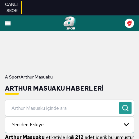
CANLI
SKOR
A Spor
Arthur Masuaku
ARTHUR MASUAKU HABERLERI
Yeniden Eskiye
Arthur Masuaku
etiketiyle ilgili
212
adet içerik bulunmuştur