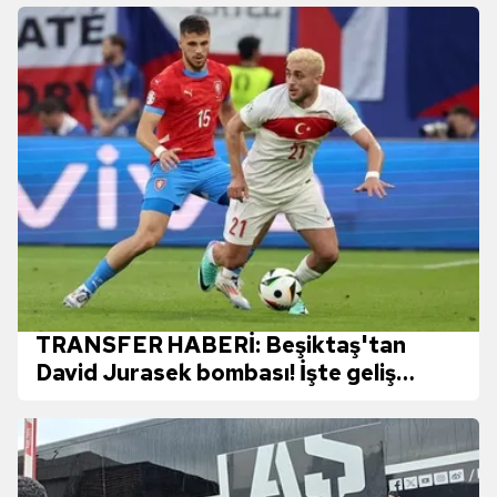
TRANSFER HABERİ: Beşiktaş'tan
David Jurasek bombası! İşte geliş
zamanı