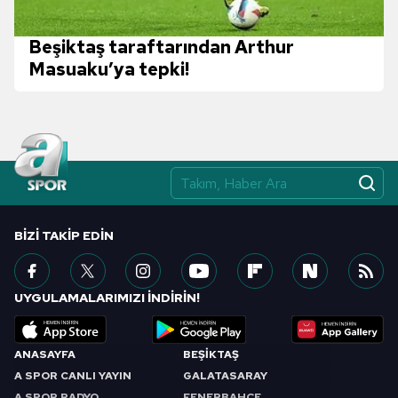
Beşiktaş taraftarından Arthur
Masuaku’ya tepki!
BIZI TAKIP EDIN
UYGULAMALARIMIZI İNDİRİN!
ANASAYFA
BEŞİKTAŞ
A SPOR CANLI YAYIN
GALATASARAY
A SPOR RADYO
FENERBAHÇE