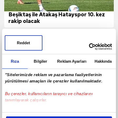
Beşiktaş ile Atakaş Hatayspor 10. kez
rakip olacak
Reddet
Rıza
Bilgiler
Reklam Ayarları
Hakkında
"Sitelerimizde reklam ve pazarlama faaliyetlerinin
yürütülmesi amaçları ile çerezler kullanılmaktadır.
Bu çerezler, kullanıcıların tarayıcı ve cihazlarını
tanımlayarak çalışırlar.
Masuaku'dan Beşiktaş'a kötü haber
Bu çerezlere izin vermeniz halinde sizlere özel