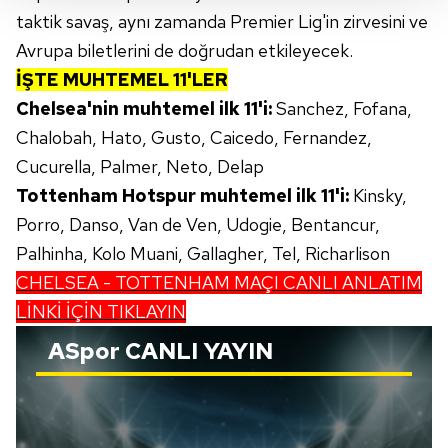
Her halükârda, kullanıcılar, bu çerezlere izin vermedikleri
taktik savaş, aynı zamanda Premier Lig'in zirvesini ve
takdirde, kullanıcılara hedefli reklamlar
Avrupa biletlerini de doğrudan etkileyecek.
gösterilmeyecektir."
İŞTE MUHTEMEL 11'LER
Sizlere daha iyi bir hizmet sunabilmek için İnternet
Chelsea'nin muhtemel ilk 11'i:
Sanchez, Fofana,
Sitemizde kendimize ve üçüncü kişilere ait çerezler
Chalobah, Hato, Gusto, Caicedo, Fernandez,
kullanılmaktadır. Bu çerezler vasıtasıyla çeşitli kişisel
Cucurella, Palmer, Neto, Delap
verileriniz işlenmekte olup gerekli olan çerezler bilgi
Tottenham Hotspur muhtemel ilk 11'i:
Kinsky,
toplumu hizmetlerinin sunulması amacıyla
kullanılmaktadır. Diğer çerezler, sitemizin daha işlevsel
Porro, Danso, Van de Ven, Udogie, Bentancur,
kılınması ve kişiselleştirilmesi ve sizlere yönelik
Palhinha, Kolo Muani, Gallagher, Tel, Richarlison
reklam/pazarlama faaliyetlerinin yapılması, amaçlarıyla
CHELSEA - TOTTENHAM MAÇI CANLI ANLATIM
sınırlı olarak açık rızanız dahilinde kullanılacaktır.
LİNKİ İÇİN TIKLAYIN
Çerezlere ilişkin tercihlerinizi aşağıda yer alan panel
ASpor
CANLI YAYIN
vasıtasıyla belirleyebilirsiniz. Çerezlere ilişkin detaylı bilgi
için Ayarlar butonuna tıklayabilir,
Çerez Bilgilendirme
Metnimizi
ziyaret edebilirsiniz.