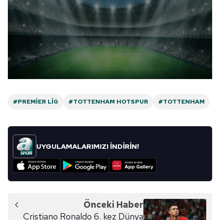
6698 sayılı Kişisel Verilerin Korunması Kanunu uyarınca
hazırlanmış Aydınlatma Metnimizi okumak ve sitemizde
ilgili mevzuata uygun olarak kullanılan çerezlerle ilgili bilgi
almak için lütfen
tıklayınız
.
#PREMIER LIG
#TOTTENHAM HOTSPUR
#TOTTENHAM
UYGULAMALARIMIZI İNDİRİN!
Önceki Haber
Cristiano Ronaldo 6. kez Dünya