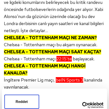
ve ligdeki konumlarını belirleyecek bu kritik randevu
öncesinde futbolseverlerin odağında yer alıyor. Xabi
Alonso'nun da gözünün üzerinde olacağı bu dev
Londra derbisinin canlı yayın saatleri ve kanal bilgileri
netleşti. İşte detaylar...
CHELSEA - TOTTENHAM MAÇI NE ZAMAN?
Chelsea - Tottenham maçı bu akşam oynanacak.
CHELSEA - TOTTENHAM MAÇI SAAT KAÇTA?
Chelsea - Tottenham maçı
22:15'te
başlayacak.
CHELSEA - TOTTENHAM MAÇI HANGİ
KANALDA?
İngiltere Premier Lig maçı,
beIN Sports 3
kanalında
yayınlanacak.
LONDRA DERBİSİNDE HEDEFLER BÜYÜK
Reddet