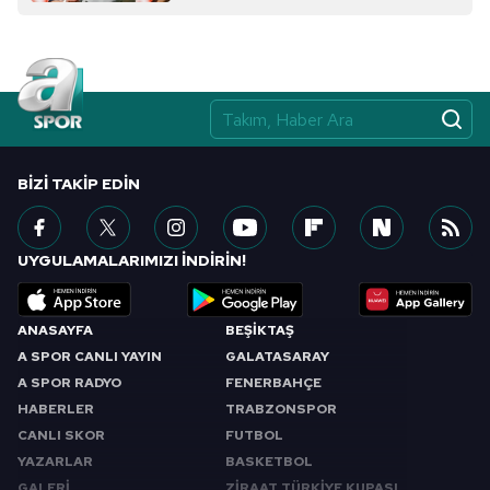
Çerezlere ilişkin tercihlerinizi aşağıda yer alan panel
vasıtasıyla belirleyebilirsiniz. Çerezlere ilişkin detaylı bilgi
için Ayarlar butonuna tıklayabilir,
Çerez Bilgilendirme
Metnimizi
ziyaret edebilirsiniz.
6698 sayılı Kişisel Verilerin Korunması Kanunu uyarınca
BIZI TAKIP EDIN
hazırlanmış Aydınlatma Metnimizi okumak ve sitemizde
ilgili mevzuata uygun olarak kullanılan çerezlerle ilgili bilgi
almak için lütfen
tıklayınız
.
UYGULAMALARIMIZI İNDİRİN!
ANASAYFA
BEŞİKTAŞ
A SPOR CANLI YAYIN
GALATASARAY
A SPOR RADYO
FENERBAHÇE
HABERLER
TRABZONSPOR
CANLI SKOR
FUTBOL
YAZARLAR
BASKETBOL
GALERİ
ZİRAAT TÜRKİYE KUPASI