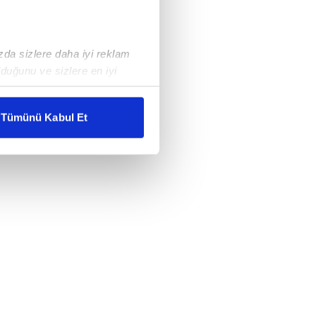
ızda sizlere daha iyi reklam
duğunu ve sizlere en iyi
liyetlerimizi karşılamak
Tümünü Kabul Et
ar gösterilmeyecektir."
çerezler kullanılmaktadır. Bu
u hizmetlerinin sunulması
i ve sizlere yönelik
nılacaktır.
kin detaylı bilgi için Ayarlar
ak ve sitemizde ilgili