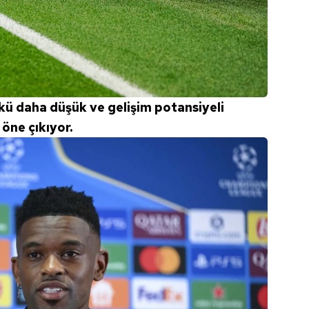
 çerezlerle ilgili bilgi almak için lütfen
tıklayınız
.
ü daha düşük ve gelişim potansiyeli
öne çıkıyor.