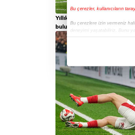
Bu çerezler, kullanıcıların tara
Yıllık 4 milyon Euro kazanan 
Bu çerezlere izin vermeniz halin
bulunuyor.
deneyimi yaşatabiliriz. Bunu y
içerikleri sunabilmek adına el
noktasında tek gelir kalemimiz 
Her halükârda, kullanıcılar, bu 
Sizlere daha iyi bir hizmet sun
çerezler vasıtasıyla çeşitli kiş
amacıyla kullanılmaktadır. Diğer
reklam/pazarlama faaliyetlerinin
Çerezlere ilişkin tercihlerinizi 
butonuna tıklayabilir,
Çerez Bi
6698 sayılı Kişisel Verilerin 