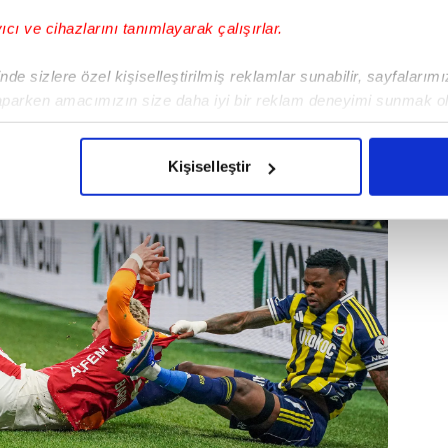
yıcı ve cihazlarını tanımlayarak çalışırlar.
Portekizli oyuncuya ülkesinden teklifler
de sizlere özel kişiselleştirilmiş reklamlar sunabilir, sayfalarım
aparken amacımızın size daha iyi bir reklam deneyimi sunmak ol
imizden gelen çabayı gösterdiğimizi ve bu noktada, reklamların ma
olduğunu sizlere hatırlatmak isteriz.
Kişiselleştir
çerezlere izin vermedikleri takdirde, kullanıcılara hedefli reklaml
abilmek için İnternet Sitemizde kendimize ve üçüncü kişilere ait 
isel verileriniz işlenmekte olup gerekli olan çerezler bilgi toplum
 çerezler, sitemizin daha işlevsel kılınması ve kişiselleştirilmes
 yapılması, amaçlarıyla sınırlı olarak açık rızanız dahilinde kulla
aşağıda yer alan panel vasıtasıyla belirleyebilirsiniz. Çerezlere iliş
lgilendirme Metnimizi
ziyaret edebilirsiniz.
Korunması Kanunu uyarınca hazırlanmış Aydınlatma Metnimizi okum