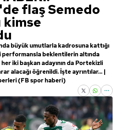
'de flaş Semedo
u kimse
du
nda büyük umutlarla kadrosuna kattığı
performansla beklentilerin altında
e her iki başkan adayının da Portekizli
rar alacağı öğrenildi. İşte ayrıntılar... |
erleri (FB spor haberi)