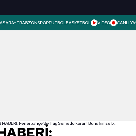
ASARAY
TRABZONSPOR
FUTBOL
BASKETBOL
VİDEO
CANLI YA
TRANSFER HABERİ: Fenerbahçe'de flaş Semedo kararı! Bunu kimse beklemiyordu
HABERİ: