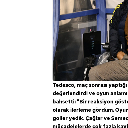
mevzuata uygun olarak kullanılan
Tedesco, maç sonrası yaptığı 
değerlendirdi ve oyun anlamı
bahsetti: "Bir reaksiyon gös
olarak ilerleme gördüm. Oyu
goller yedik. Çağlar ve Semed
mücadelelerde çok fazla kaybe