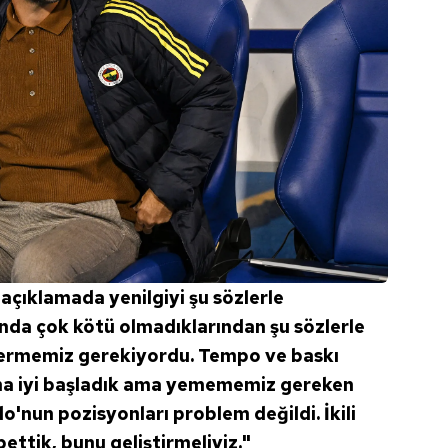
 çerezlerle ilgili bilgi almak için lütfen
tıklayınız
.
açıklamada yenilgiyi şu sözlerle
nda çok kötü olmadıklarından şu sözlerle
termemiz gerekiyordu. Tempo ve baskı
na iyi başladık ama yemememiz gereken
o'nun pozisyonları problem değildi. İkili
ttik, bunu geliştirmeliyiz."