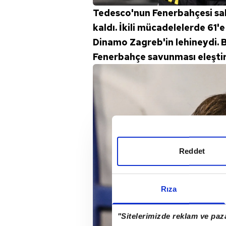
Tedesco'nun Fenerbahçesi saha
kaldı. İkili mücadelelerde 61'e
Dinamo Zagreb'in lehineydi. B
Fenerbahçe savunması eleştiri
Reddet
Rıza
"Sitelerimizde reklam ve paza