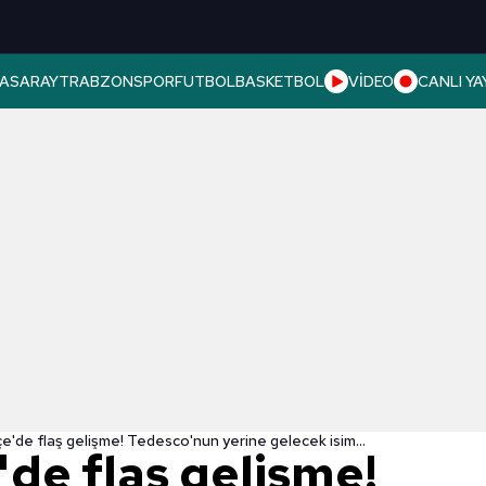
ASARAY
TRABZONSPOR
FUTBOL
BASKETBOL
VİDEO
CANLI YA
'de flaş gelişme! Tedesco'nun yerine gelecek isim...
de flaş gelişme!