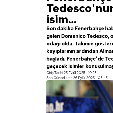
Tedesco'nun
isim...
Son dakika Fenerbahçe habe
gelen Domenico Tedesco, o
odağı oldu. Takımın göste
kayıplarının ardından Alma
başladı. Fenerbahçe'de Ted
geçecek isimler konuşulmaya
Giriş Tarihi:
25 Eylül 2025 - 10:25
Son Güncelleme:
26 Eylül 2025 - 08:45