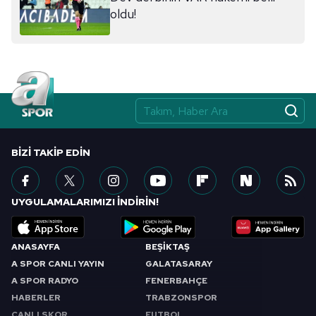
sınırlı olarak açık rızanız dahilinde kullanılacaktır.
oldu!
Çerezlere ilişkin tercihlerinizi aşağıda yer alan panel
vasıtasıyla belirleyebilirsiniz. Çerezlere ilişkin detaylı bilgi
için Ayarlar butonuna tıklayabilir,
Çerez Bilgilendirme
Metnimizi
ziyaret edebilirsiniz.
6698 sayılı Kişisel Verilerin Korunması Kanunu uyarınca
hazırlanmış Aydınlatma Metnimizi okumak ve sitemizde
BIZI TAKIP EDIN
ilgili mevzuata uygun olarak kullanılan çerezlerle ilgili bilgi
almak için lütfen
tıklayınız
.
UYGULAMALARIMIZI İNDİRİN!
ANASAYFA
BEŞİKTAŞ
A SPOR CANLI YAYIN
GALATASARAY
A SPOR RADYO
FENERBAHÇE
HABERLER
TRABZONSPOR
CANLI SKOR
FUTBOL