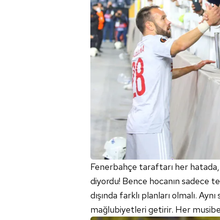
mevzuata uygun olarak kullanılan
Fenerbahçe taraftarı her hatada, h
diyordu! Bence hocanın sadece tek b
dışında farklı planları olmalı. Ayn
mağlubiyetleri getirir. Her musibet