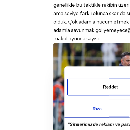
genellikle bu taktikle rakibin üzer
ama seviye farklı olunca skor da s
olduk. Çok adamla hücum etmek ço
adamla savunmak gol yemeyeceğini
makul oyuncu sayısı…
Reddet
Rıza
"Sitelerimizde reklam ve paza