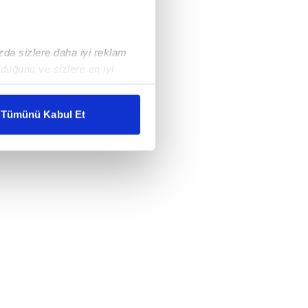
ızda sizlere daha iyi reklam
duğunu ve sizlere en iyi
liyetlerimizi karşılamak
Tümünü Kabul Et
ar gösterilmeyecektir."
çerezler kullanılmaktadır. Bu
u hizmetlerinin sunulması
i ve sizlere yönelik
nılacaktır.
kin detaylı bilgi için Ayarlar
ak ve sitemizde ilgili