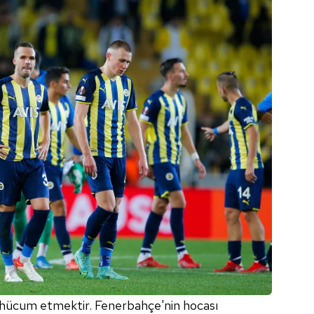
ca hücum etmektir. Fenerbahçe'nin hocası