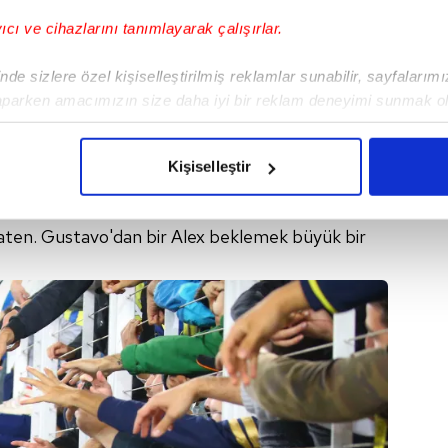
yıcı ve cihazlarını tanımlayarak çalışırlar.
de sizlere özel kişiselleştirilmiş reklamlar sunabilir, sayfalarım
aparken amacımızın size daha iyi bir reklam deneyimi sunmak ol
imizden gelen çabayı gösterdiğimizi ve bu noktada, reklamların ma
öğe sığdırılmayan Gustavo'yu yuhalıyor taraftar!
olduğunu sizlere hatırlatmak isteriz.
Kişiselleştir
lasman gibi olmuştu! Sevgili dostlar; futbol
çerezlere izin vermedikleri takdirde, kullanıcılara hedefli reklaml
mış Gustavo'dan ne bekliyorsunuz? Alacak
aten. Gustavo'dan bir Alex beklemek büyük bir
abilmek için İnternet Sitemizde kendimize ve üçüncü kişilere ait 
isel verileriniz işlenmekte olup gerekli olan çerezler bilgi toplum
 çerezler, sitemizin daha işlevsel kılınması ve kişiselleştirilmes
 yapılması, amaçlarıyla sınırlı olarak açık rızanız dahilinde kulla
aşağıda yer alan panel vasıtasıyla belirleyebilirsiniz. Çerezlere iliş
lgilendirme Metnimizi
ziyaret edebilirsiniz.
Korunması Kanunu uyarınca hazırlanmış Aydınlatma Metnimizi okum