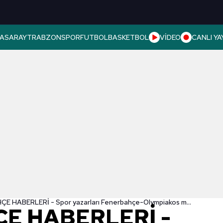
ASARAY
TRABZONSPOR
FUTBOL
BASKETBOL
VİDEO
CANLI YA
FENERBAHÇE HABERLERİ - Spor yazarları Fenerbahçe-Olympiakos maçını yorumladı!
E HABERLERİ -