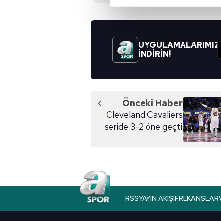
Sizlere daha iyi bir hizmet sun
çerezler vasıtasıyla çeşitli kiş
amacıyla kullanılmaktadır. Diğer
UYGULAMALARIMIZ
İNDİRİN!
reklam/pazarlama faaliyetlerinin
Çerezlere ilişkin tercihlerinizi 
butonuna tıklayabilir,
Çerez Bi
Önceki Haber
Cleveland Cavaliers
6698 sayılı Kişisel Verilerin 
seride 3-2 öne geçti
mevzuata uygun olarak kullanılan
RSS
YAYIN AKIŞI
FREKANSLAR