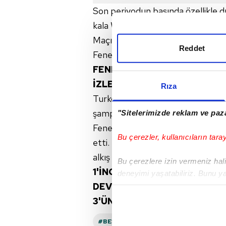
Son periyodun başında özellikle dı
kala Wade Baldwin'in turnikesiyle 
Maçın son dakikalarında dış şutla
Reddet
Fenerbahçe Beko maçtan 85-72 m
FENERBAHÇE ARSAVEV KADIN
İZLEDİ
Rıza
Turkcell Kadın Futbol Süper Lig'
şampiyonluğunu ilan eden Fenerb
"Sitelerimizde reklam ve paza
Fenerbahçe Beko ile Beşiktaş GAİ
Bu çerezler, kullanıcıların tara
etti. Fenerbahçe arsaVev Kadın Fu
alkış aldı.
Bu çerezlere izin vermeniz halin
1'İNCİ PERİYOT:
9-26
deneyimi yaşatabiliriz. Bunu y
DEVRE:
28-49
içerikleri sunabilmek adına el
noktasında tek gelir kalemimiz 
3'ÜNCÜ PERİYOT:
52-65
Her halükârda, kullanıcılar, bu 
#BEŞIKTAŞ GAİN
#TÜRKİYE SIGORTA