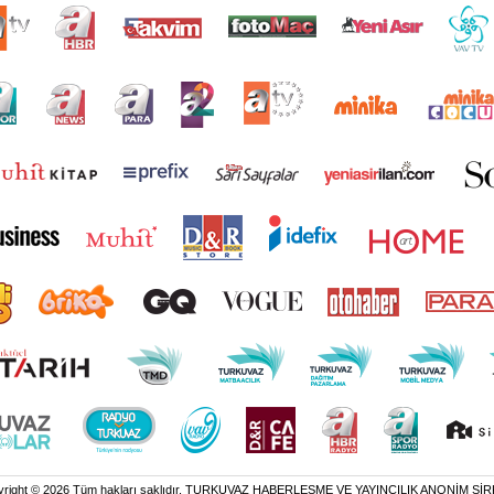
yright © 2026 Tüm hakları saklıdır. TURKUVAZ HABERLEŞME VE YAYINCILIK ANONİM ŞİR