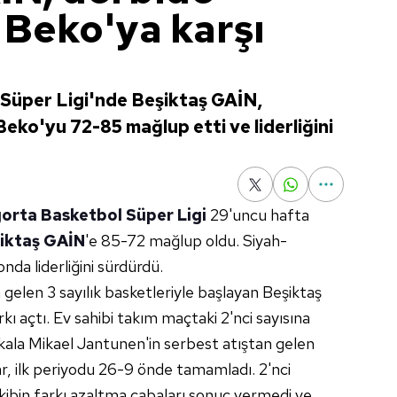
Beko'ya karşı
 Süper Ligi'nde Beşiktaş GAİN,
ko'yu 72-85 mağlup etti ve liderliğini
gorta Basketbol Süper Ligi
29'uncu hafta
iktaş GAİN
'e 85-72 mağlup oldu. Siyah-
nda liderliğini sürdürdü.
gelen 3 sayılık basketleriyle başlayan Beşiktaş
rkı açtı. Ev sahibi takım maçtaki 2'nci sayısına
 kala Mikael Jantunen'in serbest atıştan gelen
lar, ilk periyodu 26-9 önde tamamladı. 2'nci
ekibin farkı azaltma çabaları sonuç vermedi ve