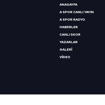
ANASAYFA
A SPOR CANLI YAYIN
A SPOR RADYO
HABERLER
CANLI SKOR
YAZARLAR
GALERİ
VİDEO