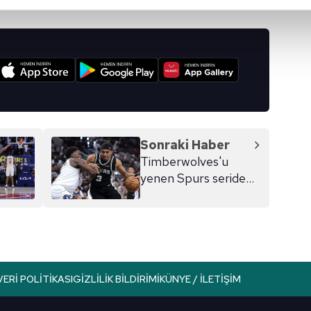
abilmek için İnternet Sitemizde kendimize ve üçüncü kişilere ait 
isel verileriniz işlenmekte olup gerekli olan çerezler bilgi toplum
 çerezler, sitemizin daha işlevsel kılınması ve kişiselleştirilmes
I
 yapılması, amaçlarıyla sınırlı olarak açık rızanız dahilinde kulla
aşağıda yer alan panel vasıtasıyla belirleyebilirsiniz. Çerezlere iliş
lgilendirme Metnimizi
ziyaret edebilirsiniz.
Sonraki Haber
Timberwolves'u
Korunması Kanunu uyarınca hazırlanmış Aydınlatma Metnimizi okum
yenen Spurs seride
 çerezlerle ilgili bilgi almak için lütfen
tıklayınız
.
öne geçti!
VERI POLITIKASI
GIZLILIK BILDIRIMI
KÜNYE / İLETIŞIM