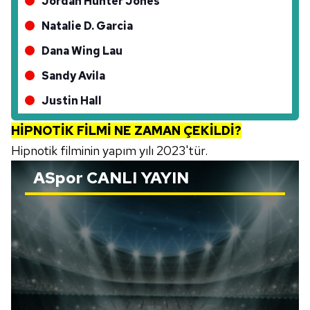
Jordan Hunter Jones
Natalie D. Garcia
Dana Wing Lau
Sandy Avila
Justin Hall
HİPNOTİK FİLMİ NE ZAMAN ÇEKİLDİ?
Hipnotik filminin yapım yılı 2023'tür.
ASpor
CANLI YAYIN