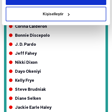
amacımızın size daha iyi bir reklam deneyimi sunmak
William Fichtner
olduğunu ve sizlere en iyi içerikleri sunabilmek adına
Kişiselleştir
Hala Finley
elimizden gelen çabayı gösterdiğimizi ve bu noktada,
reklamların maliyetlerimizi karşılamak noktasında tek gelir
Corina Calderon
kalemimiz olduğunu sizlere hatırlatmak isteriz.
Bonnie Discepolo
Her halükârda, kullanıcılar, bu çerezlere izin vermedikleri
J. D. Pardo
takdirde, kullanıcılara hedefli reklamlar
Jeff Fahey
gösterilmeyecektir."
Nikki Dixon
Sizlere daha iyi bir hizmet sunabilmek için İnternet
Dayo Okeniyi
Sitemizde kendimize ve üçüncü kişilere ait çerezler
kullanılmaktadır. Bu çerezler vasıtasıyla çeşitli kişisel
Kelly Frye
verileriniz işlenmekte olup gerekli olan çerezler bilgi
Steve Brudniak
toplumu hizmetlerinin sunulması amacıyla
kullanılmaktadır. Diğer çerezler, sitemizin daha işlevsel
Diane Selken
kılınması ve kişiselleştirilmesi ve sizlere yönelik
Jackie Earle Haley
reklam/pazarlama faaliyetlerinin yapılması, amaçlarıyla