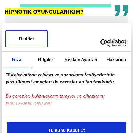
HİPNOTİK OYUNCULARI KİM?
Reddet
Rıza
Bilgiler
Reklam Ayarları
Hakkında
"Sitelerimizde reklam ve pazarlama faaliyetlerinin
yürütülmesi amaçları ile çerezler kullanılmaktadır.
Bu çerezler, kullanıcıların tarayıcı ve cihazlarını
tanımlayarak çalışırlar.
Bu çerezlere izin vermeniz halinde sizlere özel
Alice Braga
kişiselleştirilmiş reklamlar sunabilir, sayfalarımızda sizlere
Tümünü Kabul Et
Ben Affleck
daha iyi reklam deneyimi yaşatabiliriz. Bunu yaparken