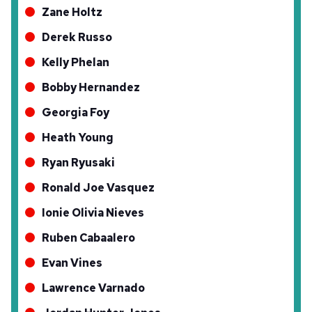
sınırlı olarak açık rızanız dahilinde kullanılacaktır.
Zane Holtz
Derek Russo
Çerezlere ilişkin tercihlerinizi aşağıda yer alan panel
vasıtasıyla belirleyebilirsiniz. Çerezlere ilişkin detaylı bilgi
Kelly Phelan
için Ayarlar butonuna tıklayabilir,
Çerez Bilgilendirme
Bobby Hernandez
Metnimizi
ziyaret edebilirsiniz.
Georgia Foy
6698 sayılı Kişisel Verilerin Korunması Kanunu uyarınca
Heath Young
hazırlanmış Aydınlatma Metnimizi okumak ve sitemizde
ilgili mevzuata uygun olarak kullanılan çerezlerle ilgili bilgi
Ryan Ryusaki
almak için lütfen
tıklayınız
.
Ronald Joe Vasquez
Ionie Olivia Nieves
Ruben Cabaalero
Evan Vines
Lawrence Varnado