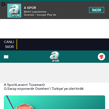
×
A SPOR
İNDİR
Mobil uygulaması
Ücretsiz - Google Play'de
CANLI
SKOR
A Spor
Levent Tüzemen
G.Saray vizyonerdir Osimhen’i Türkiye’ye izlettirdik