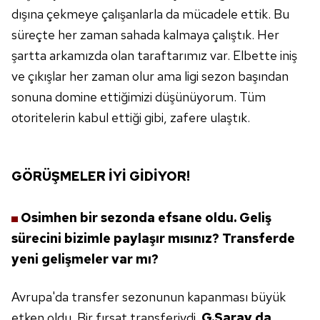
dışına çekmeye çalışanlarla da mücadele ettik. Bu
toplumu hizmetlerinin sunulması amacıyla
süreçte her zaman sahada kalmaya çalıştık. Her
kullanılmaktadır. Diğer çerezler, sitemizin daha işlevsel
kılınması ve kişiselleştirilmesi ve sizlere yönelik
şartta arkamızda olan taraftarımız var. Elbette iniş
reklam/pazarlama faaliyetlerinin yapılması, amaçlarıyla
ve çıkışlar her zaman olur ama ligi sezon başından
sınırlı olarak açık rızanız dahilinde kullanılacaktır.
sonuna domine ettiğimizi düşünüyorum. Tüm
otoritelerin kabul ettiği gibi, zafere ulaştık.
Çerezlere ilişkin tercihlerinizi aşağıda yer alan panel
vasıtasıyla belirleyebilirsiniz. Çerezlere ilişkin detaylı bilgi
için Ayarlar butonuna tıklayabilir,
Çerez Bilgilendirme
Metnimizi
ziyaret edebilirsiniz.
GÖRÜŞMELER
İYİ GİDİYOR!
6698 sayılı Kişisel Verilerin Korunması Kanunu uyarınca
Osimhen bir sezonda efsane oldu.
Geliş
hazırlanmış Aydınlatma Metnimizi okumak ve sitemizde
sürecini bizimle paylaşır mısınız?
Transferde
ilgili mevzuata uygun olarak kullanılan çerezlerle ilgili bilgi
almak için lütfen
tıklayınız
.
yeni gelişmeler var mı?
Avrupa'da transfer sezonunun kapanması
büyük
etken oldu. Bir fırsat
transferiydi.
G.Saray da