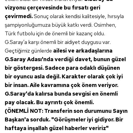
vizyonu çerçevesinde
bu fırsatı geri
çevirmedi.
Sonuç olarak kendisi kalitesiyle, hırsıyla
şampiyonluğumuza büyük katkı
verdi. Osimhen,
Türk futbolu için
de önemli bir kazanç oldu.
G.Saray'a
karşı önemli bir aidiyet duygusu var.
Geçtiğimiz günlerde
ailesi ve arkadaşlarına
G.Saray Adası'nda verdiği
davet, bunun güzel
bir göstergesi. Sadece
para odaklı düşünen
bir oyuncu
asla değil. Karakter olarak çok iyi
bir
insan. Aile kavramına çok önem veriyor.
G.Saray'da kalırsa bunda sevgisi
en önemli
pay olacak. Bu ayrıntı
çok önemli.
(
ÖNEMLİ NOT:
Transferin son
durumunu Sayın
Başkan'a sorduk.
"Görüşmeler iyi gidiyor. Bir
haftaya inşallah güzel haberler veririz"