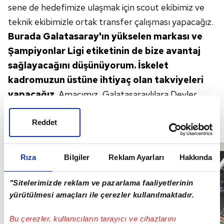
sene de hedefimize ulaşmak için
scout ekibimiz ve
teknik ekibimizle ortak
transfer çalışması yapacağız.
Burada
Galatasaray'ın yükselen markası
ve
Şampiyonlar Ligi etiketinin
de bize avantaj
sağlayacağını
düşünüyorum. İskelet
kadromuzun üstüne ihtiyaç
olan takviyeleri
yapacağız.
Amacımız, Galatasaraylılara
Devler
Ligi'nde gurur duyacakları
bir takım seyrettirmek.
Tüm çalışmalarımız bu
yönde olacak.
Reddet
Rıza
Bilgiler
Reklam Ayarları
Hakkında
"Sitelerimizde reklam ve pazarlama faaliyetlerinin
yürütülmesi amaçları ile çerezler kullanılmaktadır.
Bu çerezler, kullanıcıların tarayıcı ve cihazlarını