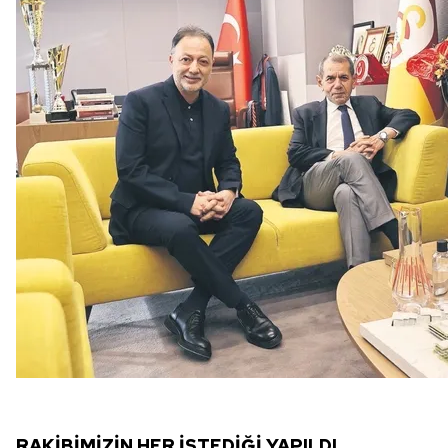
RAKİBİMİZİN HER İ
STEDİĞİ YAPILDI