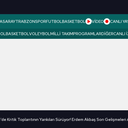
ASARAY
TRABZONSPOR
FUTBOL
BASKETBOL
VİDEO
CANLI YA
BOL
BASKETBOL
VOLEYBOL
MILLI TAKIM
PROGRAMLAR
DIĞER
CANLI 
de Kritik Toplantının Yankıları Sürüyor! Erdem Akbaş Son Gelişmeleri A