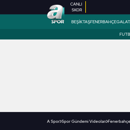
CANLI
SKOR
BEŞİKTAŞ
FENERBAHÇE
GALAT
FUT
A Spor
Spor Gündemi Videoları
Fenerbahçe'