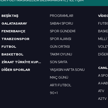
VERI POLITIKASI
GIZLILIK BILDIRIMI
KÜNYE / İLETIŞIM
Korunması Kanunu uyarınca hazırlanmış Aydınlatma Metnimizi okum
 çerezlerle ilgili bilgi almak için lütfen
tıklayınız
.
BEŞİKTAŞ
PROGRAMLAR
VIDE
GALATASARAY
SABAH SPORU
FUTB
FENERBAHÇE
SPOR GÜNDEMİ
BASK
TRABZONSPOR
SPOR AJANSI
MİLLİ
FUTBOL
GÜN ORTASI
VOLE
BASKETBOL
TAKIM OYUNU
DİĞE
ZİRAAT TÜRKİYE KUPASI
SON SAYFA
CANL
DİĞER SPORLAR
YAŞASIN HAFTA SONU
A SP
MAÇ GÜNÜ
A HA
ARTI FUTBOL
ATV
90+1
A2TV