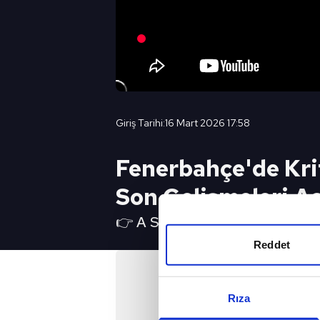
Giriş Tarihi:
16 Mart 2026 17:58
Fenerbahçe'de Kri
Son Gelişmeleri Aç
👉 A SPOR YouTube Canlı Yayın 
Reddet
Rıza