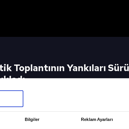
tik Toplantının Yankıları Sü
ıkladı
İçin Tıkla
SPOR GÜ
Bilgiler
Reklam Ayarları