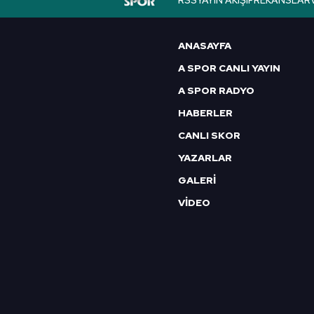
RSS
YAYIN AKIŞI
FREKANSLAR
6698 sayılı Kişisel Verilerin 
mevzuata uygun olarak kullanılan
ANASAYFA
A SPOR CANLI YAYIN
A SPOR RADYO
HABERLER
CANLI SKOR
YAZARLAR
GALERİ
VİDEO