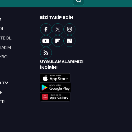
ak ve sitemizde ilgili
BIZI TAKIP EDIN
O
OL
ETBOL
 TAKIM
YBOL
UYGULAMALARIMIZI
R
İNDİRİN!
I TV
OR
BER