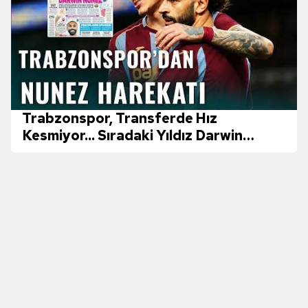
sınırlı olarak açık rızanız dahilinde kullanılacaktır.
Çerezlere ilişkin tercihlerinizi aşağıda yer alan panel
vasıtasıyla belirleyebilirsiniz. Çerezlere ilişkin detaylı bilgi
için Ayarlar butonuna tıklayabilir,
Çerez Bilgilendirme
Metnimizi
ziyaret edebilirsiniz.
Trabzonspor, Transferde Hız
6698 sayılı Kişisel Verilerin Korunması Kanunu uyarınca
Kesmiyor... Sıradaki Yıldız Darwin
hazırlanmış Aydınlatma Metnimizi okumak ve sitemizde
Nunez!
ilgili mevzuata uygun olarak kullanılan çerezlerle ilgili bilgi
almak için lütfen
tıklayınız
.