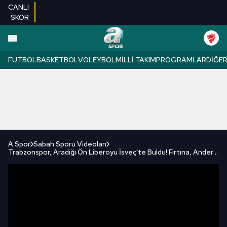
CANLI
SKOR
FUTBOL
BASKETBOL
VOLEYBOL
MILLI TAKIM
PROGRAMLAR
DIĞE
A Spor
Sabah Sporu Videoları
Trabzonspor, Aradığı Ön Liberoyu İsveç'te Buldu! Fırtına, Andersen İçin Masada!