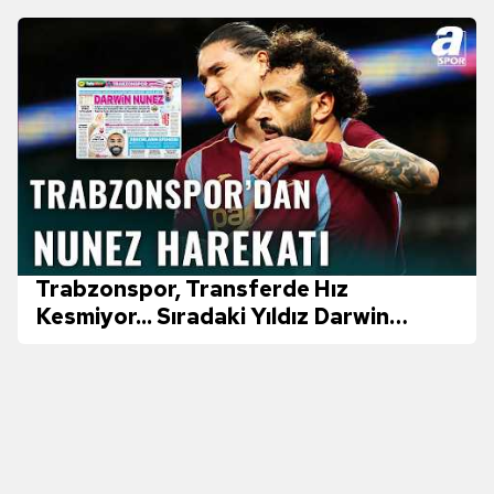
kılınması ve kişiselleştirilmesi ve sizlere yönelik
reklam/pazarlama faaliyetlerinin yapılması, amaçlarıyla
sınırlı olarak açık rızanız dahilinde kullanılacaktır.
Çerezlere ilişkin tercihlerinizi aşağıda yer alan panel
vasıtasıyla belirleyebilirsiniz. Çerezlere ilişkin detaylı bilgi
için Ayarlar butonuna tıklayabilir,
Çerez Bilgilendirme
Metnimizi
ziyaret edebilirsiniz.
6698 sayılı Kişisel Verilerin Korunması Kanunu uyarınca
hazırlanmış Aydınlatma Metnimizi okumak ve sitemizde
Trabzonspor, Transferde Hız
ilgili mevzuata uygun olarak kullanılan çerezlerle ilgili bilgi
Kesmiyor... Sıradaki Yıldız Darwin
almak için lütfen
tıklayınız
.
Nunez!