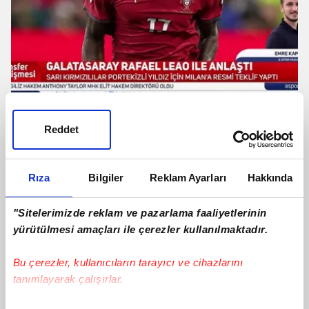
Galatasaray Rafael Leao ile anlaştı!
İşte Portekizli yıldızın maaşı
Reddet
Rıza
Bilgiler
Reklam Ayarları
Hakkında
"Sitelerimizde reklam ve pazarlama faaliyetlerinin
yürütülmesi amaçları ile çerezler kullanılmaktadır.
Bu çerezler, kullanıcıların tarayıcı ve cihazlarını
tanımlayarak çalışırlar.