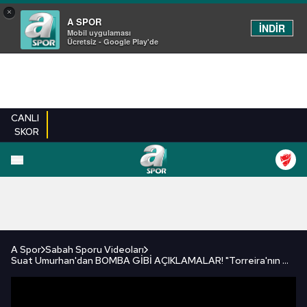
×
A SPOR
İNDİR
Mobil uygulaması
Ücretsiz - Google Play'de
CANLI
SKOR
FUTBOL
BASKETBOL
VOLEYBOL
MILLI TAKIM
PROGRAMLAR
DIĞE
A Spor
Sabah Sporu Videoları
Suat Umurhan'dan BOMBA GİBİ AÇIKLAMALAR! "Torreira'nın Gözyaşları, Bana Veda Gibi Geldi..."