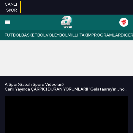
CANLI
SKOR
FUTBOL
BASKETBOL
VOLEYBOL
MILLI TAKIM
PROGRAMLAR
DIĞE
A Spor
Sabah Sporu Videoları
Canlı Yayında ÇARPICI DURAN YORUMLARI! "Galataaray'ın Jhon Duran Gibi Bir Maceraya Yelken Açması..."