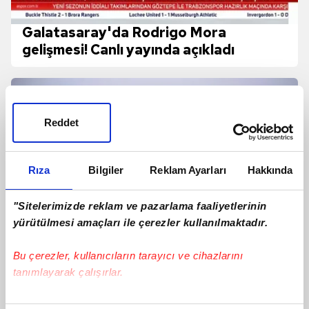
Galatasaray'da Rodrigo Mora
gelişmesi! Canlı yayında açıkladı
Reddet
Rıza
Bilgiler
Reklam Ayarları
Hakkında
"Sitelerimizde reklam ve pazarlama faaliyetlerinin
yürütülmesi amaçları ile çerezler kullanılmaktadır.
Bu çerezler, kullanıcıların tarayıcı ve cihazlarını
tanımlayarak çalışırlar.
Fatih Tekke'den Salah sorusuna cevap!
Ligin ilk maçında sahada olacak mı?
Bu çerezlere izin vermeniz halinde sizlere özel