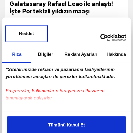
Galatasaray Rafael Leao ile anlaştı!
İşte Portekizli yıldızın maaşı
Reddet
Rıza
Bilgiler
Reklam Ayarları
Hakkında
"Sitelerimizde reklam ve pazarlama faaliyetlerinin
yürütülmesi amaçları ile çerezler kullanılmaktadır.
Bu çerezler, kullanıcıların tarayıcı ve cihazlarını
tanımlayarak çalışırlar.
Bu çerezlere izin vermeniz halinde sizlere özel
Ertuğrul Doğan: Santrfor transferinde
kişiselleştirilmiş reklamlar sunabilir, sayfalarımızda sizlere
en iyi oyuncuyu getirmeye çalışacağız
Tümünü Kabul Et
daha iyi reklam deneyimi yaşatabiliriz. Bunu yaparken