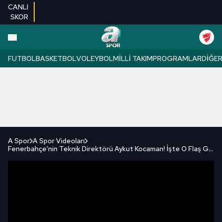
CANLI
SKOR
FUTBOL
BASKETBOL
VOLEYBOL
MILLI TAKIM
PROGRAMLAR
DIĞE
A Spor
A Spor Videoları
Fenerbahçe'nin Teknik Direktörü Aykut Kocaman! İşte O Flaş Gelişmenin Detayları