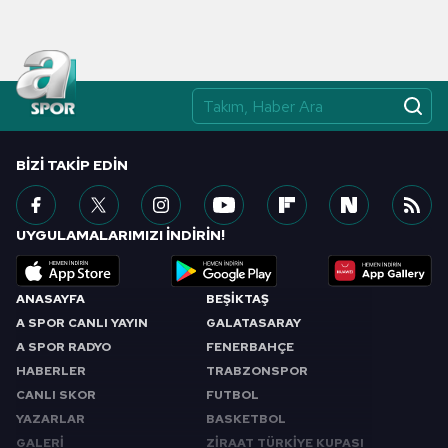
BIZI TAKIP EDIN
UYGULAMALARIMIZI İNDİRİN!
ANASAYFA
BEŞİKTAŞ
A SPOR CANLI YAYIN
GALATASARAY
A SPOR RADYO
FENERBAHÇE
HABERLER
TRABZONSPOR
CANLI SKOR
FUTBOL
YAZARLAR
BASKETBOL
GALERİ
ZİRAAT TÜRKİYE KUPASI