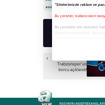
"Sitelerimizde reklam ve paza
#SÜPER LIG
#RAMS BAŞAKŞEHIR
Bu çerezler, kullanıcıların tara
Bu çerezlere izin vermeniz halin
UYGULAMALARIMIZ
deneyimi yaşatabiliriz. Bunu y
İNDİRİN!
içerikleri sunabilmek adına el
noktasında tek gelir kalemimiz 
Her halükârda, kullanıcılar, bu 
Önceki Haber
Trabzonspor'un
Sizlere daha iyi bir hizmet sun
borcu açıklandı!
çerezler vasıtasıyla çeşitli kiş
amacıyla kullanılmaktadır. Diğer
reklam/pazarlama faaliyetlerinin
Çerezlere ilişkin tercihlerinizi 
butonuna tıklayabilir,
Çerez Bi
RSS
YAYIN AKIŞI
FREKANSLAR