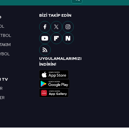
ak ve sitemizde ilgili
BIZI TAKIP EDIN
O
OL
ETBOL
 TAKIM
YBOL
UYGULAMALARIMIZI
R
İNDİRİN!
I TV
OR
BER