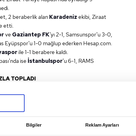
edi.
et, 2 beraberlik alan
Karadeniz
ekibi, Ziraat
 etti.
or
ve
Gaziantep FK
'yı 2-1, Samsunspor'u 3-0,
ikas Eyüpspor'u 1-0 mağlup ederken Hesap.com.
yaspor
ile 1-1 berabere kaldı.
pası'nda ise
İstanbulspor
'u 6-1, RAMS
AZLA TOPLADI
nadığı 15 karşılaşmada 10 galibiyet, 3 beraberlik
tti.
15 müsabakada 9 galibiyet, 5 beraberlik, 1 yenilgi
an 1 puan daha az topladı.
Bilgiler
Reklam Ayarları
SAMSUNSPOR
#CORENDON ALANYASPOR
#ZECORNER KAYSERISPOR
#KOCAELISPOR