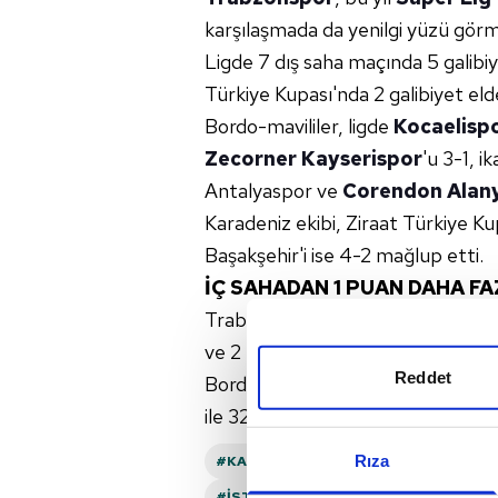
karşılaşmada da yenilgi yüzü görm
Ligde 7 dış saha maçında 5 galibiy
Türkiye Kupası'nda 2 galibiyet elde
Bordo-mavililer, ligde
Kocaelisp
Zecorner Kayserispor
'u 3-1, 
Antalyaspor ve
Corendon Alan
Karadeniz ekibi, Ziraat Türkiye Ku
Başakşehir'i ise 4-2 mağlup etti.
İÇ SAHADAN 1 PUAN DAHA F
Trabzonspor, ligde deplasmanda oy
ve 2 mağlubiyet ile 33 puan elde e
Reddet
Bordo-mavili takım, iç sahada ise 
ile 32 puan elde ederek dış sahad
Rıza
#KARADENIZ
#TRABZONSPOR
#
#İSTANBULSPOR
#GAZIANTEP FK