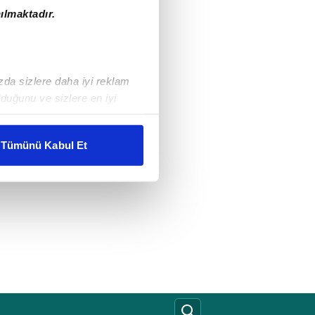
ılmaktadır.
ızda sizlere daha iyi reklam
duğunu ve sizlere en iyi
liyetlerimizi karşılamak
Tümünü Kabul Et
ar gösterilmeyecektir."
çerezler kullanılmaktadır. Bu
u hizmetlerinin sunulması
i ve sizlere yönelik
nılacaktır.
kin detaylı bilgi için Ayarlar