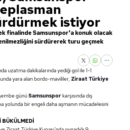
deplasman
ürdürmek istiyor
rek finalinde Samsunspor'a konuk olacak
nilmezliğini sürdürerek turu geçmek
nda uzatma dakikalarında yediği gol ile 1-1
unda yara alan bordo-mavililer,
Ziraat Türkiye
erşembe günü
Samsunspor
karşısında dış
pa yolunda bir engeli daha aşmanın mücadelesini
İ BÜKÜLMEDİ
ve Ziraat Türkiye Kupası'nda oynadığı 9