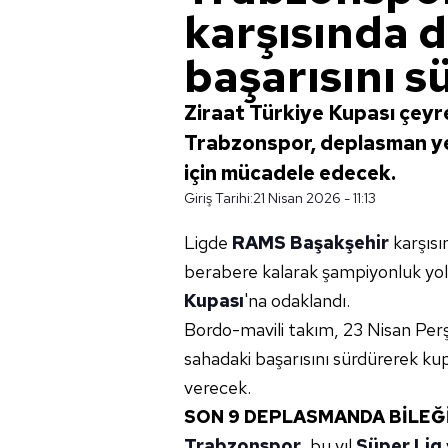
karşısında 
başarısını s
Ziraat Türkiye Kupası çey
Trabzonspor, deplasman ye
için mücadele edecek.
Giriş Tarihi:
21 Nisan 2026 - 11:13
Ligde
RAMS Başakşehir
karşısı
berabere kalarak şampiyonluk yol
Kupası
'na odaklandı.
Bordo-mavili takım, 23 Nisan P
sahadaki başarısını sürdürerek ku
verecek.
SON 9 DEPLASMANDA BİLEĞ
Trabzonspor
, bu yıl
Süper Lig