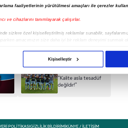
rlama faaliyetlerinin yürütülmesi amaçları ile çerezler kullan
#ZIRAAT TÜRKIYE KUPASI
yıcı ve cihazlarını tanımlayarak çalışırlar.
de sizlere özel kişiselleştirilmiş reklamlar sunabilir, sayfalarım
I
aparken amacımızın size daha iyi bir reklam deneyimi sunmak ol
imizden gelen çabayı gösterdiğimizi ve bu noktada, reklamların ma
olduğunu sizlere hatırlatmak isteriz.
Kişiselleştir
çerezlere izin vermedikleri takdirde, kullanıcılara hedefli reklaml
Sonraki Haber
"Kalite asla tesadüf
abilmek için İnternet Sitemizde kendimize ve üçüncü kişilere ait 
değildir!"
isel verileriniz işlenmekte olup gerekli olan çerezler bilgi toplum
 çerezler, sitemizin daha işlevsel kılınması ve kişiselleştirilmes
 yapılması, amaçlarıyla sınırlı olarak açık rızanız dahilinde kulla
aşağıda yer alan panel vasıtasıyla belirleyebilirsiniz. Çerezlere iliş
lgilendirme Metnimizi
ziyaret edebilirsiniz.
VERI POLITIKASI
GIZLILIK BILDIRIMI
KÜNYE / İLETIŞIM