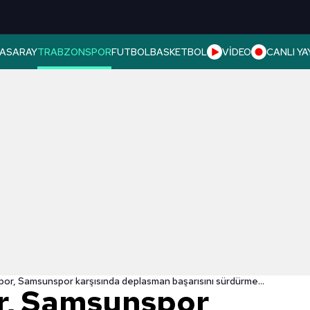
ASARAY
TRABZONSPOR
FUTBOL
BASKETBOL
VİDEO
CANLI YA
Trabzonspor, Samsunspor karşısında deplasman başarısını sürdürmek istiyor
r, Samsunspor