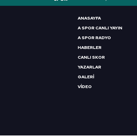
6698 sayılı Kişisel Verilerin 
mevzuata uygun olarak kullanılan
ANASAYFA
A SPOR CANLI YAYIN
A SPOR RADYO
HABERLER
CANLI SKOR
YAZARLAR
GALERİ
VİDEO