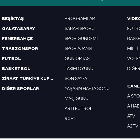
Korunması Kanunu uyarınca hazırlanmış Aydınlatma Metnimizi okum
 çerezlerle ilgili bilgi almak için lütfen
tıklayınız
.
BEŞİKTAŞ
PROGRAMLAR
VIDE
GALATASARAY
SABAH SPORU
FUTB
FENERBAHÇE
SPOR GÜNDEMİ
BASK
TRABZONSPOR
SPOR AJANSI
MİLLİ
FUTBOL
GÜN ORTASI
VOLE
BASKETBOL
TAKIM OYUNU
DİĞE
ZİRAAT TÜRKİYE KUPASI
SON SAYFA
CANL
DİĞER SPORLAR
YAŞASIN HAFTA SONU
A SP
MAÇ GÜNÜ
A HA
ARTI FUTBOL
ATV
90+1
A2TV