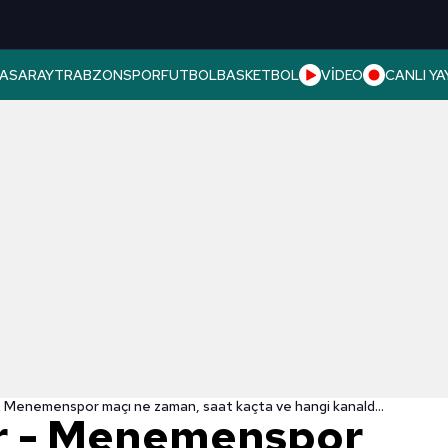
ASARAY
TRABZONSPOR
FUTBOL
BASKETBOL
VİDEO
CANLI YA
Samsunspor - Menemenspor maçı ne zaman, saat kaçta ve hangi kanalda? | TFF 1. Lig
 - Menemenspor