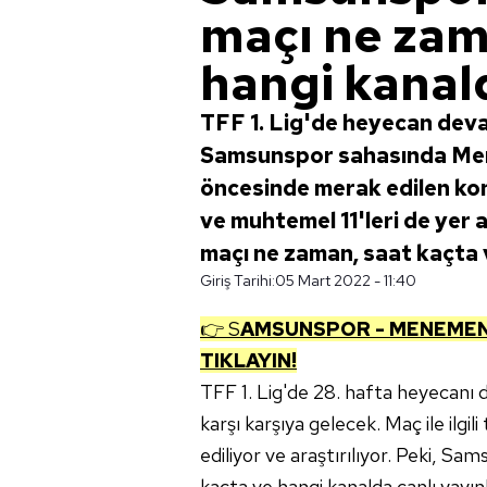
maçı ne zam
hangi kanald
TFF 1. Lig'de heyecan deva
Samsunspor sahasında Me
öncesinde merak edilen kon
ve muhtemel 11'leri de yer
maçı ne zaman, saat kaçta 
Giriş Tarihi:
05 Mart 2022 - 11:40
👉 S
AMSUNSPOR - MENEME
TIKLAYIN!
TFF 1. Lig'de 28. hafta heyecanı
karşı karşıya gelecek. Maç ile ilg
ediliyor ve araştırılıyor. Peki,
kaçta ve hangi kanalda canlı yayı