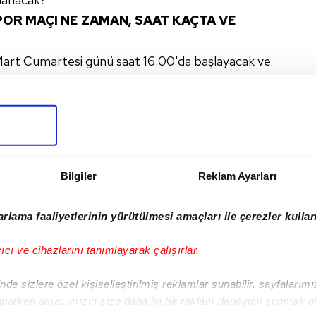
R MAÇI NE ZAMAN, SAAT KAÇTA VE
t Cumartesi günü saat 16:00'da başlayacak ve
Bilgiler
Reklam Ayarları
I
rlama faaliyetlerinin yürütülmesi amaçları ile çerezler kullan
yıcı ve cihazlarını tanımlayarak çalışırlar.
Sonraki Haber
Adanaspor 3 puanı
de sizlere özel kişiselleştirilmiş reklamlar sunabilir, sayfalarım
kaptı!
aparken amacımızın size daha iyi bir reklam deneyimi sunmak ol