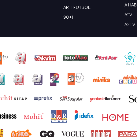
A HA
ARTI FUTBOL
ATV
90+1
A2TV