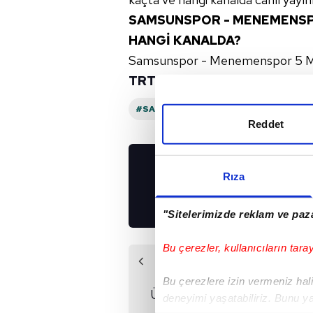
SAMSUNSPOR - MENEMENSPO
HANGİ KANALDA?
Samsunspor - Menemenspor 5 Mar
TRT Spor
'da canlı yayınlanacak.
#SAMSUNSPOR
#TRT SPOR
Reddet
Rıza
UYGULAMALARIMIZ
İNDİRİN!
"Sitelerimizde reklam ve paza
Bu çerezler, kullanıcıların tara
Önceki Haber
Eyüpspor -
Bu çerezlere izin vermeniz halin
Ümraniyespor maçı
deneyimi yaşatabiliriz. Bunu y
saat kaçta?