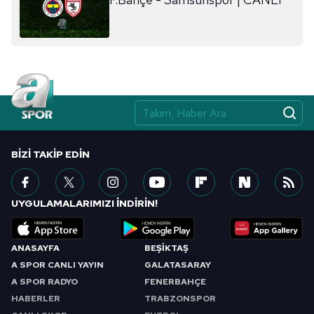
ilgili mevzuata uygun olarak kullanılan çerezlerle ilgili bilgi
almak için lütfen
tıklayınız
.
BIZI TAKIP EDIN
UYGULAMALARIMIZI İNDİRİN!
ANASAYFA
BEŞİKTAŞ
A SPOR CANLI YAYIN
GALATASARAY
A SPOR RADYO
FENERBAHÇE
HABERLER
TRABZONSPOR