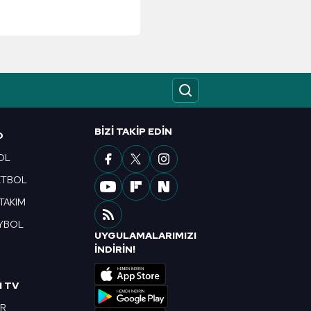
BIZI TAKIP EDIN
O
OL
ETBOL
 TAKIM
YBOL
UYGULAMALARIMIZI
R
İNDİRİN!
I TV
OR