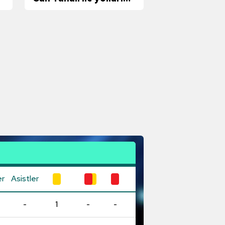
ayırdı
er
Asistler
-
1
-
-