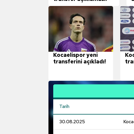
Kocaelispor yeni
Koc
transferini açıkladı!
tra
gör
Tarih
30.08.2025
Koca