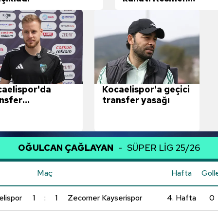
açıklandı
aelispor'da
Kocaelispor'a geçici
nsfer
transfer yasağı
üşmeleri durdu!
OĞULCAN ÇAĞLAYAN
-
SÜPER LİG 25/26
Maç
Hafta
Goll
elispor
1
:
1
Zecorner Kayserispor
4. Hafta
0