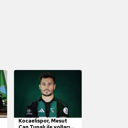
Kocaelispor, Mesut
Can Tunalı ile yollarını