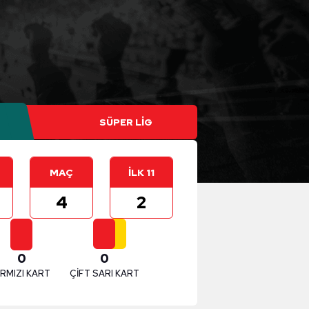
MAÇ
İLK 11
4
2
0
0
IRMIZI KART
ÇİFT SARI KART