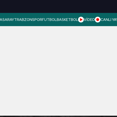
ASARAY
TRABZONSPOR
FUTBOL
BASKETBOL
VİDEO
CANLI YA