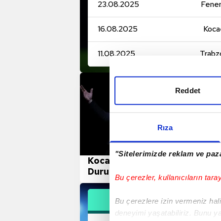
23.08.2025
Fene
16.08.2025
Koca
11.08.2025
Trabz
Reddet
Rıza
"Sitelerimizde reklam ve paza
Kocaelispor'da Recep
Durul yeniden başkan
Bu çerezler, kullanıcıların tara
seçildi!
Bu çerezlere izin vermeniz halin
deneyimi yaşatabiliriz. Bunu y