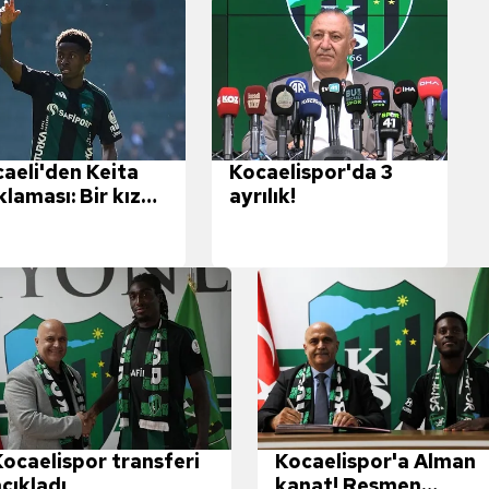
aeli'den Keita
Kocaelispor'da 3
klaması: Bir kıza
ayrılık!
k olmuş, yurt
ına kaçmış!
Kocaelispor transferi
Kocaelispor'a Alman
çıkladı
kanat! Resmen