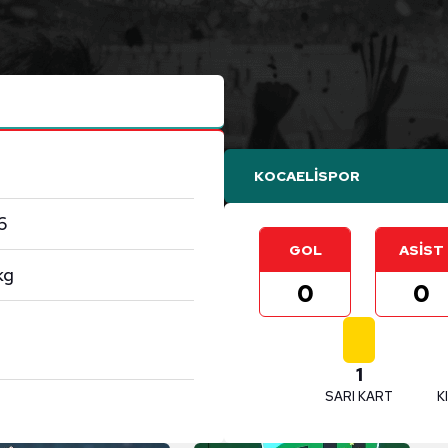
KOCAELİSPOR
6
GOL
ASİST
kg
0
0
1
SARI KART
K