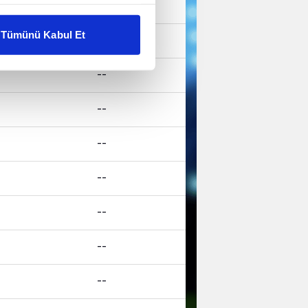
--
liyetlerimizi karşılamak
Tümünü Kabul Et
--
ar gösterilmeyecektir."
--
çerezler kullanılmaktadır. Bu
u hizmetlerinin sunulması
--
i ve sizlere yönelik
nılacaktır.
--
kin detaylı bilgi için Ayarlar
--
--
ak ve sitemizde ilgili
--
--