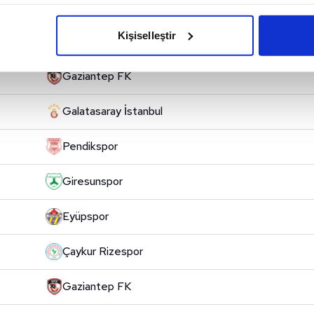
Kocaelispor
imizden gelen çabayı gösterdiğimizi ve bu noktada, reklamların ma
olduğunu sizlere hatırlatmak isteriz.
Kişiselleştir
Kasımpaşa İstanbul
çerezlere izin vermedikleri takdirde, kullanıcılara hedefli reklaml
Gaziantep FK
abilmek için İnternet Sitemizde kendimize ve üçüncü kişilere ait 
isel verileriniz işlenmekte olup gerekli olan çerezler bilgi toplum
Galatasaray İstanbul
 çerezler, sitemizin daha işlevsel kılınması ve kişiselleştirilmes
 yapılması, amaçlarıyla sınırlı olarak açık rızanız dahilinde kulla
Pendikspor
aşağıda yer alan panel vasıtasıyla belirleyebilirsiniz. Çerezlere iliş
Giresunspor
lgilendirme Metnimizi
ziyaret edebilirsiniz.
Eyüpspor
Korunması Kanunu uyarınca hazırlanmış Aydınlatma Metnimizi okum
 çerezlerle ilgili bilgi almak için lütfen
tıklayınız
.
Çaykur Rizespor
Gaziantep FK