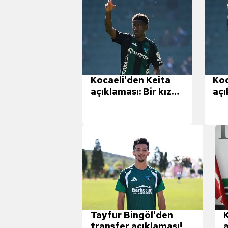
Kocaeli'den Keita
Koc
açıklaması: Bir kıza
açı
aşık olmuş, yurt
aşı
dışına kaçmış!
dış
Tayfur Bingöl'den
transfer açıklaması!
a