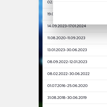
02.07.2024
-
-
içerikleri sunabilmek adına el
noktasında tek gelir kalemimiz 
19.01.2024
-
01.07.2024
Her halükârda, kullanıcılar, bu 
14.09.2023
-
17.01.2024
Sizlere daha iyi bir hizmet sun
çerezler vasıtasıyla çeşitli kiş
11.08.2020
-
11.09.2023
amacıyla kullanılmaktadır. Diğer
reklam/pazarlama faaliyetlerinin
13.01.2023
-
30.06.2023
Çerezlere ilişkin tercihlerinizi 
08.09.2022
-
12.01.2023
butonuna tıklayabilir,
Çerez Bi
08.02.2022
-
30.06.2022
6698 sayılı Kişisel Verilerin 
mevzuata uygun olarak kullanılan
01.07.2016
-
25.06.2020
31.08.2018
-
30.06.2019