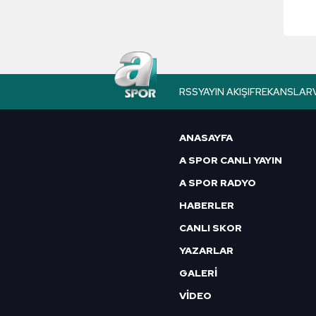
yen
RSS
YAYIN AKIŞI
FREKANSLAR
ANASAYFA
A SPOR CANLI YAYIN
A SPOR RADYO
HABERLER
CANLI SKOR
YAZARLAR
GALERİ
VİDEO