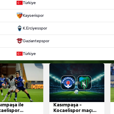
Türkiye
Kayserispor
K.Erciyesspor
Gaziantepspor
Türkiye
ımpaşa ile
Kasımpaşa -
aelispor
Kocaelispor maçı