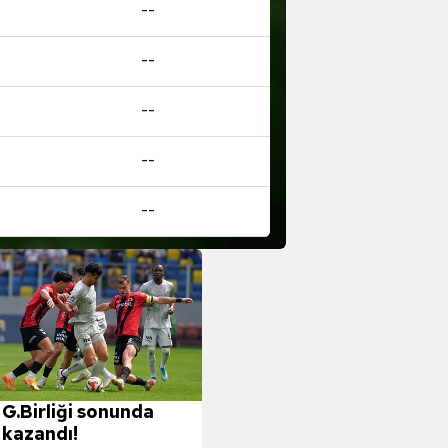
--
--
--
--
--
G.Birliği sonunda
kazandı!