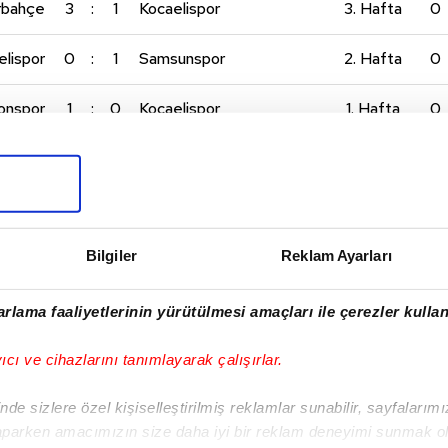
rbahçe
3
:
1
Kocaelispor
3. Hafta
0
elispor
0
:
1
Samsunspor
2. Hafta
0
onspor
1
:
0
Kocaelispor
1. Hafta
0
Bilgiler
Reklam Ayarları
rlama faaliyetlerinin yürütülmesi amaçları ile çerezler kullan
Antalyaspor kazandı
Süper Lig'den 11 kulü
ama ligde kalamadı
PFDK'ye sevk edildi
yıcı ve cihazlarını tanımlayarak çalışırlar.
OĞULCAN ÇAĞLAYAN
-
TRANSFER GEÇMİŞİ
de sizlere özel kişiselleştirilmiş reklamlar sunabilir, sayfalarım
aparken amacımızın size daha iyi bir reklam deneyimi sunmak ol