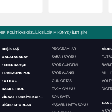
işemedi!
detayları
VERI POLITIKASI
GIZLILIK BILDIRIMI
KÜNYE / İLETIŞIM
BEŞİKTAŞ
PROGRAMLAR
VIDE
GALATASARAY
SABAH SPORU
FUTB
FENERBAHÇE
SPOR GÜNDEMİ
BASK
TRABZONSPOR
SPOR AJANSI
MİLLİ
FUTBOL
GÜN ORTASI
VOLE
BASKETBOL
TAKIM OYUNU
DİĞE
ZİRAAT TÜRKİYE KUPASI
SON SAYFA
CANL
DİĞER SPORLAR
YAŞASIN HAFTA SONU
A SP