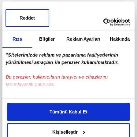
Reddet
Rıza
Bilgiler
Reklam Ayarları
Hakkında
"Sitelerimizde reklam ve pazarlama faaliyetlerinin
yürütülmesi amaçları ile çerezler kullanılmaktadır.
Bu çerezler, kullanıcıların tarayıcı ve cihazlarını
tanımlayarak çalışırlar.
Bu çerezlere izin vermeniz halinde sizlere özel
kişiselleştirilmiş reklamlar sunabilir, sayfalarımızda sizlere
Tümünü Kabul Et
daha iyi reklam deneyimi yaşatabiliriz. Bunu yaparken
amacımızın size daha iyi bir reklam deneyimi sunmak
olduğunu ve sizlere en iyi içerikleri sunabilmek adına
Kişiselleştir
elimizden gelen çabayı gösterdiğimizi ve bu noktada,