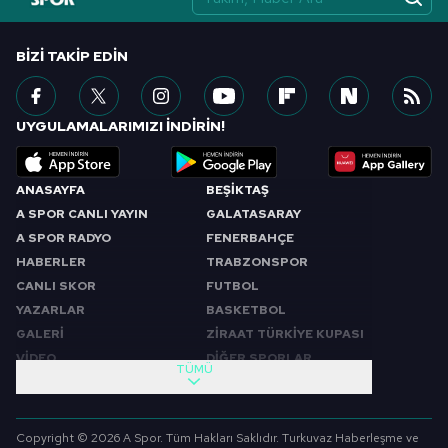
BIZI TAKIP EDIN
UYGULAMALARIMIZI İNDİRİN!
ANASAYFA
BEŞİKTAŞ
A SPOR CANLI YAYIN
GALATASARAY
A SPOR RADYO
FENERBAHÇE
HABERLER
TRABZONSPOR
CANLI SKOR
FUTBOL
YAZARLAR
BASKETBOL
GALERİ
ZİRAAT TÜRKİYE KUPASI
VİDEO
DİĞER SPORLAR
TÜMÜ
PROGRAMLAR
VIDEO
SABAH SPORU
FUTBOL
Copyright © 2026 A Spor. Tüm Hakları Saklıdır. Turkuvaz Haberleşme ve