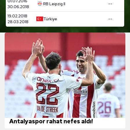
01.07.2016
RB Leipzig II
--
30.06.2018
19.02.2018
Türkiye
--
28.03.2018
Antalyaspor rahat nefes aldı!