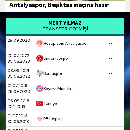
Antalyaspor, Beşiktaş maçına hazır
MERT YILMAZ
TRANSFER GEÇMİŞİ
29.09.2020
Hesap.com Antalyaspor
--
-
20.07.2022
Ümraniyespor
--
30.06.2023
08.09.2021
Bursaspor
--
30.06.2022
01.07.2018
Bayern Munich II
--
28.09.2020
06.09.2018
Türkiye
--
20.11.2019
01.07.2016
RB Leipzig
--
30.06.2018