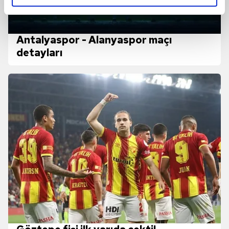
reklamların maliyetlerimizi karşılamak noktasında tek gelir
kalemimiz olduğunu sizlere hatırlatmak isteriz.
Antalyaspor - Alanyaspor maçı
Her halükârda, kullanıcılar, bu çerezlere izin vermedikleri
detayları
takdirde, kullanıcılara hedefli reklamlar
gösterilmeyecektir."
Sizlere daha iyi bir hizmet sunabilmek için İnternet
Sitemizde kendimize ve üçüncü kişilere ait çerezler
kullanılmaktadır. Bu çerezler vasıtasıyla çeşitli kişisel
verileriniz işlenmekte olup gerekli olan çerezler bilgi
toplumu hizmetlerinin sunulması amacıyla
kullanılmaktadır. Diğer çerezler, sitemizin daha işlevsel
kılınması ve kişiselleştirilmesi ve sizlere yönelik
reklam/pazarlama faaliyetlerinin yapılması, amaçlarıyla
sınırlı olarak açık rızanız dahilinde kullanılacaktır.
Çerezlere ilişkin tercihlerinizi aşağıda yer alan panel