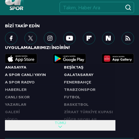
vasıtasıyla belirleyebilirsiniz. Çerezlere ilişkin detaylı bilgi
için Ayarlar butonuna tıklayabilir,
Çerez Bilgilendirme
Metnimizi
ziyaret edebilirsiniz.
BIZI TAKIP EDIN
6698 sayılı Kişisel Verilerin Korunması Kanunu uyarınca
hazırlanmış Aydınlatma Metnimizi okumak ve sitemizde
UYGULAMALARIMIZI İNDİRİN!
ilgili mevzuata uygun olarak kullanılan çerezlerle ilgili bilgi
almak için lütfen
tıklayınız
.
ANASAYFA
BEŞİKTAŞ
A SPOR CANLI YAYIN
GALATASARAY
A SPOR RADYO
FENERBAHÇE
HABERLER
TRABZONSPOR
CANLI SKOR
FUTBOL
YAZARLAR
BASKETBOL
GALERİ
ZİRAAT TÜRKİYE KUPASI
VİDEO
DİĞER SPORLAR
TÜMÜ
PROGRAMLAR
VIDEO