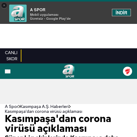
×
A SPOR
İNDİR
Mobil uygulaması
Ücretsiz - Google Play'de
CANLI
SKOR
A Spor
Kasımpaşa A.Ş. Haberleri
Kasımpaşa'dan corona virüsü açıklaması
Kasımpaşa'dan corona
virüsü açıklaması