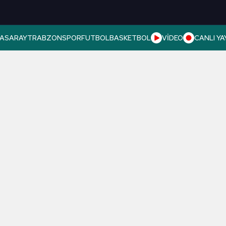
ASARAY
TRABZONSPOR
FUTBOL
BASKETBOL
VİDEO
CANLI YA