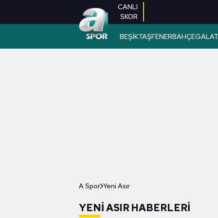
CANLI
SKOR
BEŞİKTAŞ
FENERBAHÇE
GALAT
A Spor
Yeni Asır
YENI ASIR HABERLERI