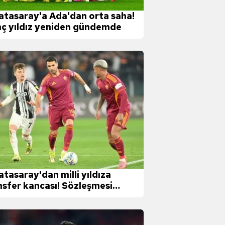
atasaray'a Ada'dan orta saha!
ç yıldız yeniden gündemde
atasaray'dan milli yıldıza
nsfer kancası! Sözleşmesi
a eriyor