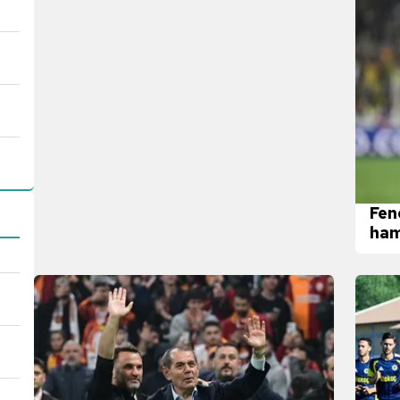
Fen
ham