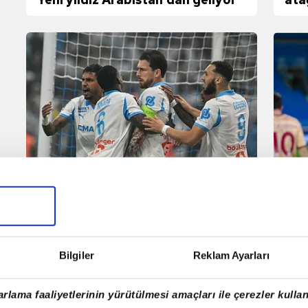
gel
Beşiktaş'tan Marsilya'nın
Tra
yıldızına transfer kancası!
ham
rek
Bilgiler
Reklam Ayarları
rlama faaliyetlerinin yürütülmesi amaçları ile çerezler kullan