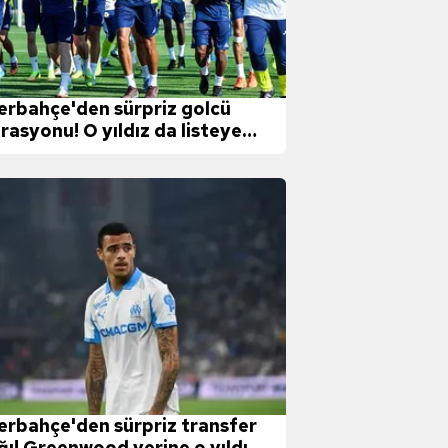
erbahçe'den sürpriz golcü
rasyonu! O yıldız da listeye
endi
erbahçe'den sürpriz transfer
ğı! Greenwood yerine o yıldız