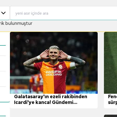
rik bulunmuştur
Galatasaray'ın ezeli rakibinden
Fen
Icardi'ye kanca! Gündemi
sür
sarsacak transfer iddiası