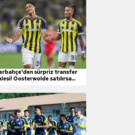
erbahçe'den sürpriz transfer
lesi! Oosterwolde satılırsa...