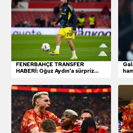
FENERBAHÇE TRANSFER
Gal
HABERİ: Oğuz Aydın'a sürpriz
ham
talip! Yeni adresi...