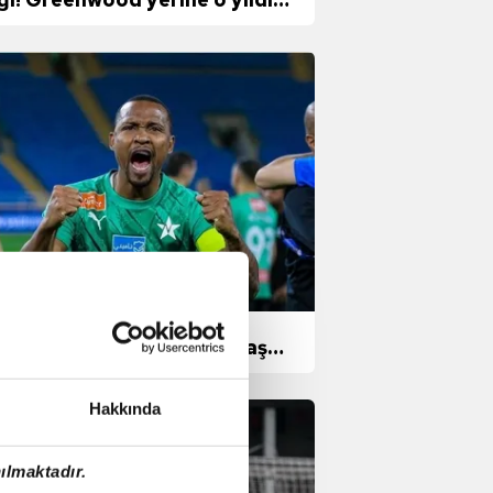
ecek
bzonspor'dan sol stoper
lesi! Süper Lig ekibiyle flaş
abet
Hakkında
ılmaktadır.