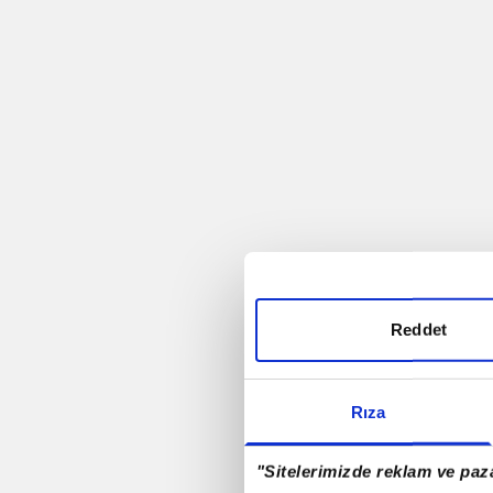
Trabzonspor
Futbol
Rio - 2016
Antalyaspor A.Ş.
Rizespor
Reddet
Samsunspor
Rıza
Denizlispor
"Sitelerimizde reklam ve paza
Milli Takım