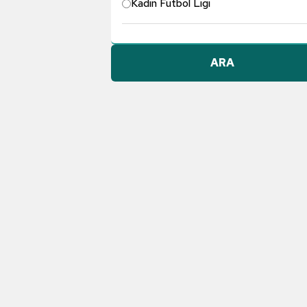
Kadın Futbol Ligi
Pendikspor
ARA
Göztepe A.Ş.
Konyaspor
Dünyadan Futbol
TFF 1. Lig
Galatasaray
Gençlerbirliği