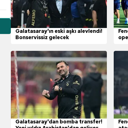
Galatasaray'ın eski aşkı alevlendi!
Fen
Bonservissiz gelecek
ope
ekl
Galatasaray'dan bomba transfer!
Fen
Yeni yıldız Arabistan'dan geliyor
ata