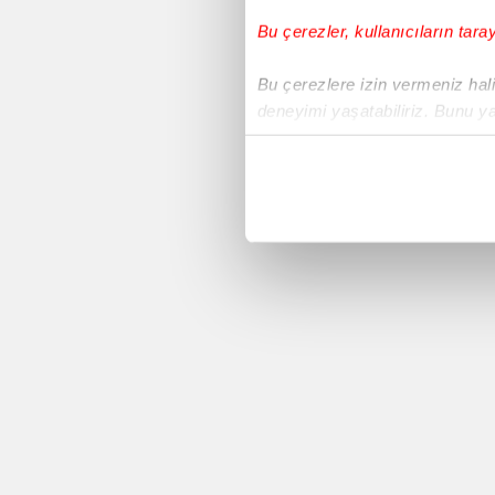
Bu çerezler, kullanıcıların tara
Voleybol
Bu çerezlere izin vermeniz halin
deneyimi yaşatabiliriz. Bunu y
Süper Lig
içerikleri sunabilmek adına el
noktasında tek gelir kalemimiz 
Avrupa Ligi
Her halükârda, kullanıcılar, bu 
Yeni Malatyaspor
Sizlere daha iyi bir hizmet sun
çerezler vasıtasıyla çeşitli kiş
Basketbol
amacıyla kullanılmaktadır. Diğer
reklam/pazarlama faaliyetlerinin
Sivasspor
Çerezlere ilişkin tercihlerinizi 
butonuna tıklayabilir,
Çerez Bi
Copa America 2016
6698 sayılı Kişisel Verilerin 