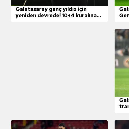
 çerezlerle ilgili bilgi almak için lütfen
tıklayınız
.
Galatasaray genç yıldız için
Gal
yeniden devrede! 10+4 kuralına
Gen
uyuyor
Gal
tra
son